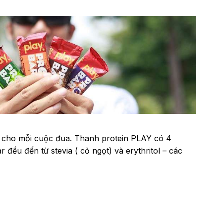
vị cho mỗi cuộc đua. Thanh protein PLAY có 4
đều đến từ stevia ( cỏ ngọt) và erythritol – các