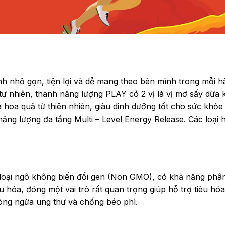
nh nhỏ gọn, tiện lợi và dễ mang theo bên mình trong mỗi h
 nhiên, thanh năng lượng PLAY có 2 vị là vị mơ sấy dừa kh
à hoa quả từ thiên nhiên, giàu dinh dưỡng tốt cho sức khỏe
 năng lượng đa tầng Multi – Level Energy Release. Các loại
loại ngô không biến đổi gen (Non GMO), có khả năng phân 
u hóa, đóng một vai trò rất quan trọng giúp hỗ trợ tiêu h
òng ngừa ung thư và chống béo phì.