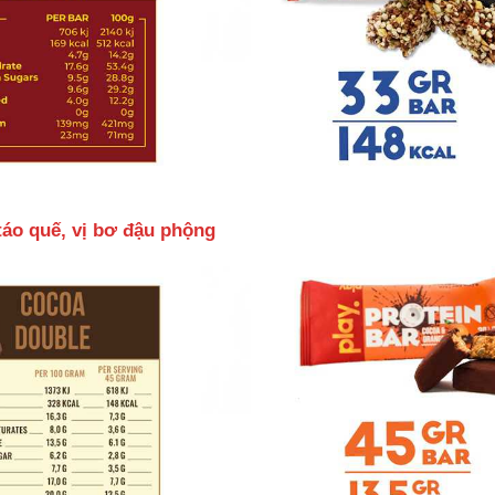
 táo quế, vị bơ đậu phộng