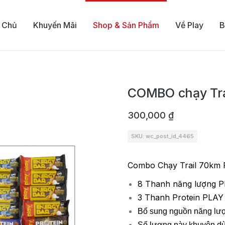
 Chủ
Khuyến Mãi
Shop & Sản Phẩm
Về Play
B
COMBO chạy Tra
300,000
₫
SKU: wc_post_id_4465
Combo Chạy Trail 70km
8 Thanh năng lượng P
3 Thanh Protein PLAY
Bổ sung nguồn năng lượ
Số lượng này khuyên dùn