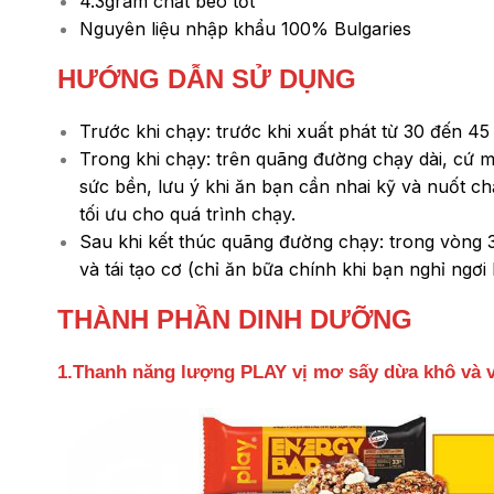
4.3gram chất béo tốt
Nguyên liệu nhập khẩu 100% Bulgaries
HƯỚNG DẪN SỬ DỤNG
Trước khi chạy: trước khi xuất phát từ 30 đến 4
Trong khi chạy: trên quãng đường chạy dài, cứ m
sức bền, lưu ý khi ăn bạn cần nhai kỹ và nuốt ch
tối ưu cho quá trình chạy.
Sau khi kết thúc quãng đường chạy: trong vòng 
và tái tạo cơ (chỉ ăn bữa chính khi bạn nghỉ ngơ
THÀNH PHẦN DINH DƯỠNG
1.Thanh năng lượng PLAY vị mơ sấy dừa khô và vị