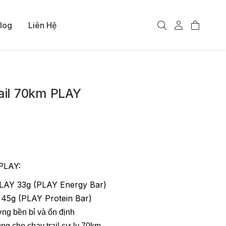
log
Liên Hệ
il 70km PLAY
 PLAY:
LAY 33g (PLAY Energy Bar)
 45g (PLAY Protein Bar)
ng bền bỉ và ổn định
g cho chạy trail cự ly 70km