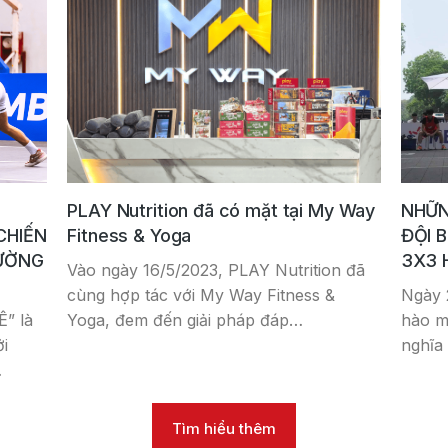
PLAY Nutrition đã có mặt tại My Way
NHỮN
CHIẾN
Fitness & Yoga
ĐỘI 
ĐƯỜNG
3X3 
Vào ngày 16/5/2023, PLAY Nutrition đã
cùng hợp tác với My Way Fitness &
Ngày 
” là
Yoga, đem đến giải pháp đáp…
hào m
i
nghĩa
…
Tìm hiểu thêm