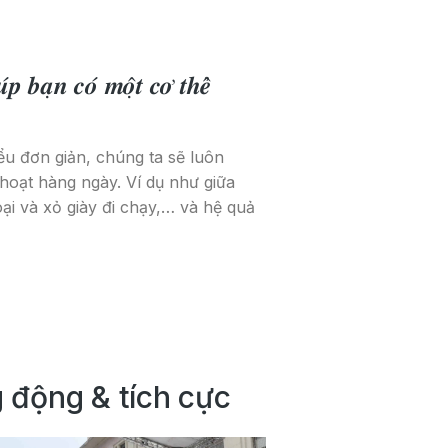
 𝒃𝒂̣𝒏 𝒄𝒐́ 𝒎𝒐̣̂𝒕 𝒄𝒐̛ 𝒕𝒉𝒆̂̉
ểu đơn giản, chúng ta sẽ luôn
hoạt hàng ngày. Ví dụ như giữa
oại và xỏ giày đi chạy,… và hệ quả
 động & tích cực