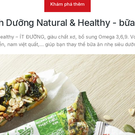
Khám phá thêm
 Dưỡng Natural & Healthy - bữa 
ealthy – ÍT ĐƯỜNG, giàu chất xơ, bổ sung Omega 3,6,9. Với
ển, nam việt quất,… giúp bạn thay thế bữa ăn nhẹ siêu dưỡ