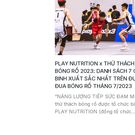
PLAY NUTRITION x THỬ THÁCH
BÓNG RỔ 2023: DANH SÁCH 7 
BINH XUẤT SẮC NHẤT TRÊN 
ĐUA BÓNG RỔ THÁNG 7/2023
“NĂNG LƯỢNG TIẾP SỨC ĐAM MÊ
thử thách bóng rổ được tổ chức bở
PLAY NUTRITION (đồng tổ chức