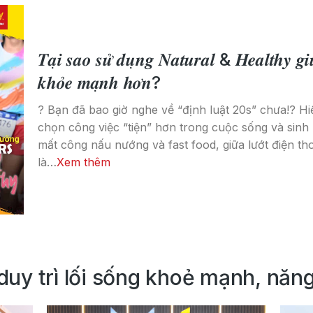
𝑻𝒂̣𝒊 𝒔𝒂𝒐 𝒔𝒖̛̉ 𝒅𝒖̣𝒏𝒈 𝑵𝒂𝒕𝒖𝒓𝒂𝒍 & 𝑯𝒆𝒂𝒍𝒕𝒉𝒚 𝒈𝒊𝒖́
𝒌𝒉𝒐̉𝒆 𝒎𝒂̣𝒏𝒉 𝒉𝒐̛𝒏?
? Bạn đã bao giờ nghe về “định luật 20s” chưa!? Hi
chọn công việc “tiện” hơn trong cuộc sống và sinh 
mất công nấu nướng và fast food, giữa lướt điện th
là…
Xem thêm
duy trì lối sống khoẻ mạnh, năng