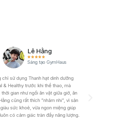
Lê Hằng
Tín Bùi










Sáng tạo GymHaus
Strength
 chỉ sử dụng Thanh hạt dinh dưỡng
Tôi đào tạo về streng
l & Healthy trước khi thể thao, mà
dưỡng cho nhiều nhân v
thời gian như ngồi ăn vặt giữa giờ, ăn
chính. Tôi luôn khuyê
Hằng cũng rất thích ”nhâm nhi”, vì sản
năng lượng PLAY để th
giàu sức khoẻ, vừa ngon miệng giúp
không có thời gian. 2 
luôn có cảm giác tràn đầy năng lượng.
cung cấp đủ dinh dưỡn
não làm việc dù ở cư
169kcal nhưng tuyệt v
giải tỏa năng lượng tro