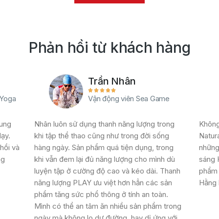
Phản hồi từ khách hàng
Trần Nhân





 Yoga
Vận động viên Sea Game
cung
Nhân luôn sử dụng thanh năng lượng trong
Không
dạy.
khi tập thể thao cũng như trong đời sống
Natura
hồi và
hàng ngày. Sản phẩm quá tiện dụng, trong
những 
ng
khi vẫn đem lại đủ năng lượng cho mình dù
sáng 
luyện tập ở cường độ cao và kéo dài. Thanh
phẩm 
năng lượng PLAY ưu việt hơn hẳn các sản
Hằng 
phẩm tăng sức phổ thông ở tính an toàn.
Mình có thể an tâm ăn nhiều sản phẩm trong
ngày mà không lo dư đường, hay dị ứng với