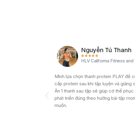
Nguyễn Tú Thanh





 & Performance Coach
HLV California Fitness and
th performance và dinh
Mình lựa chọn thanh protein PLAY để 
ật cho giới đầu tư tài
cấp protein sau khi tập luyện và giảng 
 họ sử dụng thanh
Ăn 1 thanh sau tập sẽ giúp cơ thể phục 
ay thế bữa ăn khi
phát triển đúng theo hướng bài tập mo
thanh năng lượng Play
muốn.
 cho cơ thể và trí
ng độ cao. Cung cấp
i nhất là thanh PLAY
ng thời gian dài 2-3