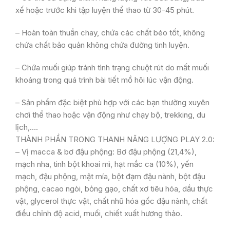
xế hoặc trước khi tập luyện thể thao từ 30-45 phút.
– Hoàn toàn thuần chay, chứa các chất béo tốt, không
chứa chất bảo quản không chứa đường tinh luyện.
– Chứa muối giúp tránh tình trạng chuột rút do mất muối
khoáng trong quá trình bài tiết mồ hôi lúc vận động.
– Sản phẩm đặc biệt phù hợp với các bạn thường xuyên
chơi thể thao hoặc vận động như chạy bộ, trekking, du
lịch,….
THÀNH PHẦN TRONG THANH NĂNG LƯỢNG PLAY 2.0:
– Vị macca & bơ đậu phộng: Bơ đậu phộng (21,4%),
mạch nha, tinh bột khoai mì, hạt mắc ca (10%), yến
mạch, đậu phộng, mật mía, bột đạm đậu nành, bột đậu
phộng, cacao ngòi, bỏng gạo, chất xơ tiêu hóa, dầu thực
vật, glycerol thực vật, chất nhũ hóa gốc đậu nành, chất
điều chỉnh độ acid, muối, chiết xuất hương thảo.