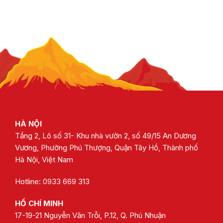
3
HÀ NỘI
Tầng 2, Lô số 31- Khu nhà vườn 2, số 49/15 An Dương
Vương, Phường Phú Thượng, Quận Tây Hồ, Thành phố
Hà Nội, Việt Nam
Hotline: 0933 669 313
HỒ CHÍ MINH
17-19-21 Nguyễn Văn Trỗi, P.12, Q. Phú Nhuận