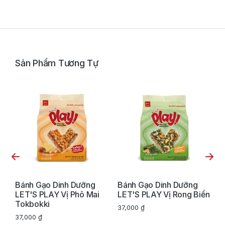
Sản Phẩm Tương Tự
Bánh Gạo Dinh Dưỡng
Bánh Gạo Dinh Dưỡng
C
LET'S PLAY Vị Phô Mai
LET'S PLAY Vị Rong Biển
P
Tokbokki
T
37,000
₫
2
37,000
₫