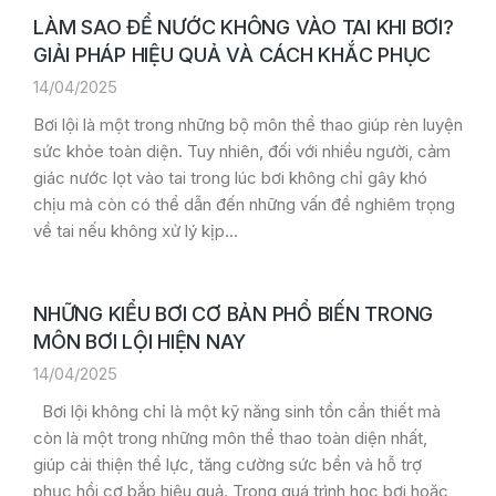
LÀM SAO ĐỂ NƯỚC KHÔNG VÀO TAI KHI BƠI?
GIẢI PHÁP HIỆU QUẢ VÀ CÁCH KHẮC PHỤC
14/04/2025
Bơi lội là một trong những bộ môn thể thao giúp rèn luyện
sức khỏe toàn diện. Tuy nhiên, đối với nhiều người, cảm
giác nước lọt vào tai trong lúc bơi không chỉ gây khó
chịu mà còn có thể dẫn đến những vấn đề nghiêm trọng
về tai nếu không xử lý kịp…
NHỮNG KIỂU BƠI CƠ BẢN PHỔ BIẾN TRONG
MÔN BƠI LỘI HIỆN NAY
14/04/2025
Bơi lội không chỉ là một kỹ năng sinh tồn cần thiết mà
còn là một trong những môn thể thao toàn diện nhất,
giúp cải thiện thể lực, tăng cường sức bền và hỗ trợ
phục hồi cơ bắp hiệu quả. Trong quá trình học bơi hoặc