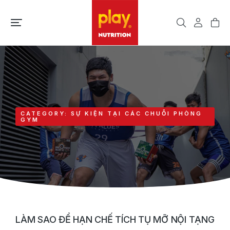
CATEGORY: SỰ KIỆN TẠI CÁC CHUỖI PHÒNG
GYM
LÀM SAO ĐỂ HẠN CHẾ TÍCH TỤ MỠ NỘI TẠNG