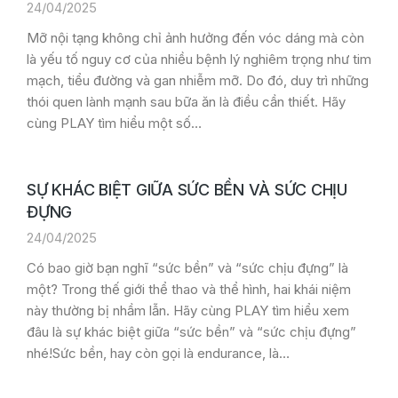
24/04/2025
Mỡ nội tạng không chỉ ảnh hưởng đến vóc dáng mà còn
là yếu tố nguy cơ của nhiều bệnh lý nghiêm trọng như tim
mạch, tiểu đường và gan nhiễm mỡ. Do đó, duy trì những
thói quen lành mạnh sau bữa ăn là điều cần thiết. Hãy
cùng PLAY tìm hiểu một số…
SỰ KHÁC BIỆT GIỮA SỨC BỀN VÀ SỨC CHỊU
ĐỰNG
24/04/2025
Có bao giờ bạn nghĩ “sức bền” và “sức chịu đựng” là
một? Trong thế giới thể thao và thể hình, hai khái niệm
này thường bị nhầm lẫn. Hãy cùng PLAY tìm hiểu xem
đâu là sự khác biệt giữa “sức bền” và “sức chịu đựng”
nhé!Sức bền, hay còn gọi là endurance, là…