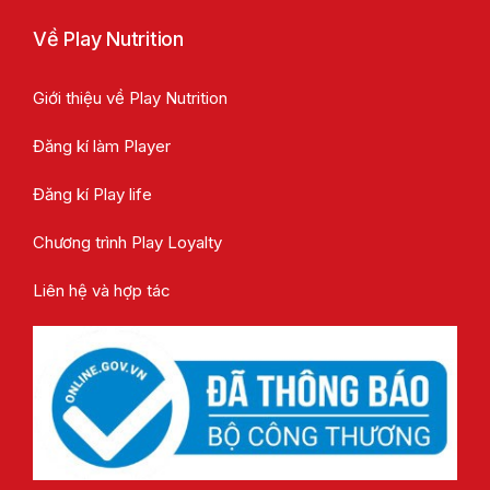
Về Play Nutrition
Giới thiệu về Play Nutrition
Đăng kí làm Player
Đăng kí Play life
Chương trình Play Loyalty
Liên hệ và hợp tác