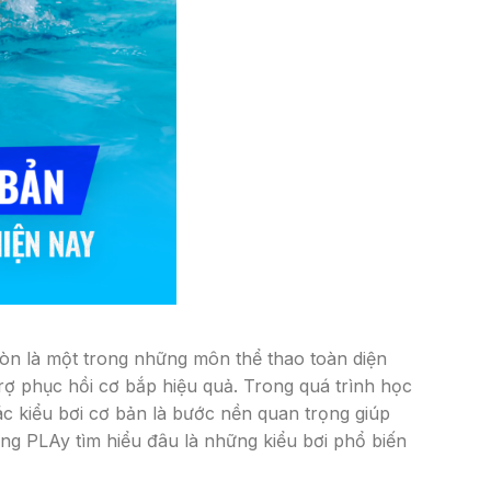
 còn là một trong những môn thể thao toàn diện
trợ phục hồi cơ bắp hiệu quả. Trong quá trình học
ác kiểu bơi cơ bản là bước nền quan trọng giúp
ùng PLAy tìm hiểu đâu là những kiểu bơi phổ biến