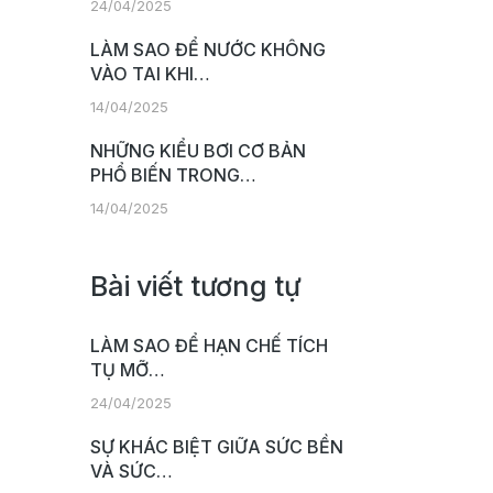
24/04/2025
LÀM SAO ĐỂ NƯỚC KHÔNG
VÀO TAI KHI…
14/04/2025
NHỮNG KIỂU BƠI CƠ BẢN
PHỔ BIẾN TRONG…
14/04/2025
Bài viết tương tự
LÀM SAO ĐỂ HẠN CHẾ TÍCH
TỤ MỠ…
24/04/2025
SỰ KHÁC BIỆT GIỮA SỨC BỀN
VÀ SỨC…