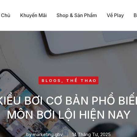
 Chủ
Khuyến Mãi
Shop & Sản Phẩm
Về Play
B
BLOGS
,
THỂ THAO
IỂU BƠI CƠ BẢN PHỔ BI
MÔN BƠI LỘI HIỆN NAY
by
marketing.gbv
14 Tháng Tư, 2025