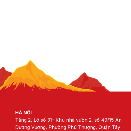
HÀ NỘI
Tầng 2, Lô số 31- Khu nhà vườn 2, số 49/15 An
Dương Vương, Phường Phú Thượng, Quận Tây