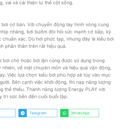
 vai và cải thiện tư thế cột sống.
u bơi cơ bản. Với chuyển động tay hình vòng cung
nhịp nhàng, bơi bướm đòi hỏi sức mạnh cơ bắp, kỹ
 chuẩn xác. Dù hơi phức tạp, nhưng đây là kiểu bơi
h phần thân trên rất hiệu quả.
ư bơi chó hoặc bơi lặn cũng được sử dụng trong
y nhiên, về mặt chuyên môn và hiệu quả vận động,
nay. Việc lựa chọn kiểu bơi phù hợp sẽ tùy vào mục
 người. Bên cạnh việc khởi động, thì nạp năng lượng
ng thể thiếu. Thanh năng lượng Energy PLAY với
 trì sức bền đến cuối buổi tập.
r
Telegram
WhatsApp