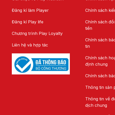
Đăng kí làm Player
Chính sách ki
Đăng kí Play life
Chính sách đổi
tiền
Chương trình Play Loyalty
Chính sách bả
Liên hệ và hợp tác
tin
Chính sách ho
định chung
Chính sách bả
Thông tin sản
Thông tin về đi
dịch chung