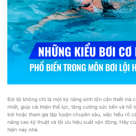
Bơi lội không chỉ là một kỹ năng sinh tồn cần thiết mà
nhất, giúp cải thiện thể lực, tăng cường sức bền và hỗ 
bơi hoặc tham gia tập luyện chuyên sâu, việc hiểu rõ c
nâng cao kỹ thuật và tối ưu hiệu suất vận động. Hãy c
hiện nay nhé.