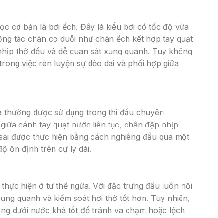
học cơ bản là bơi ếch. Đây là kiểu bơi có tốc độ vừa
động tác chân co duỗi như chân ếch kết hợp tay quạt
 nhịp thở đều và dễ quan sát xung quanh. Tuy không
trong việc rèn luyện sự dẻo dai và phối hợp giữa
và thường được sử dụng trong thi đấu chuyên
 giữa cánh tay quạt nước liên tục, chân đập nhịp
i sải được thực hiện bằng cách nghiêng đầu qua một
độ ổn định trên cự ly dài.
 thực hiện ở tư thế ngửa. Với đặc trưng đầu luôn nổi
ung quanh và kiểm soát hơi thở tốt hơn. Tuy nhiên,
ớng dưới nước khá tốt để tránh va chạm hoặc lệch