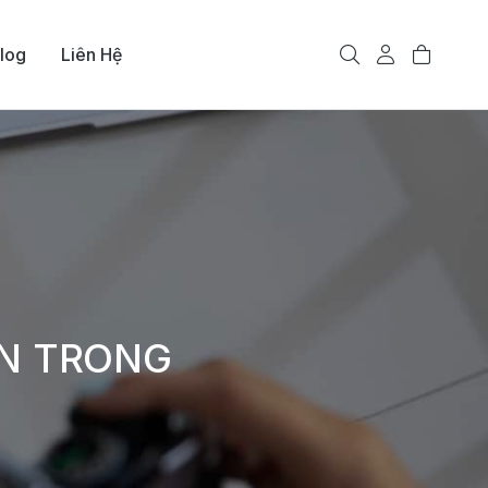
log
Liên Hệ
ẾN TRONG