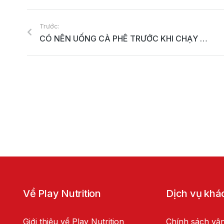
Trước:
CÓ NÊN UỐNG CÀ PHÊ TRƯỚC KHI CHẠY BỘ?
Về Play Nutrition
Dịch vụ khá
Giới thiệu về Play Nutrition
Chính sách vậ