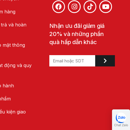
ểm hàng
 trả và hoàn
Nhận ưu đãi giảm giá
20% và những phần
quà hấp dẫn khác
o mật thông
ạt động và quy
o hành
 phẩm
ều kiện giao
Chat Zalo