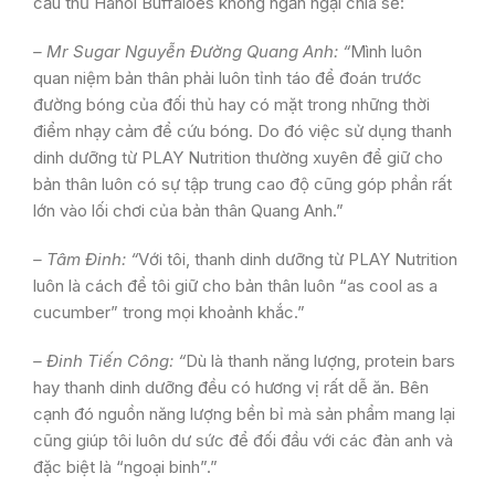
cầu thủ Hanoi Buffaloes không ngần ngại chia sẻ:
– Mr Sugar Nguyễn Đường Quang Anh: “
Mình luôn
quan niệm bản thân phải luôn tỉnh táo để đoán trước
đường bóng của đối thủ hay có mặt trong những thời
điểm nhạy cảm để cứu bóng. Do đó việc sử dụng thanh
dinh dưỡng từ PLAY Nutrition thường xuyên để giữ cho
bản thân luôn có sự tập trung cao độ cũng góp phần rất
lớn vào lối chơi của bản thân Quang Anh.”
– Tâm Đinh: “
Với tôi, thanh dinh dưỡng từ PLAY Nutrition
luôn là cách để tôi giữ cho bản thân luôn “as cool as a
cucumber” trong mọi khoảnh khắc.”
– Đinh Tiến Công: “
Dù là thanh năng lượng, protein bars
hay thanh dinh dưỡng đều có hương vị rất dễ ăn. Bên
cạnh đó nguồn năng lượng bền bỉ mà sản phẩm mang lại
cũng giúp tôi luôn dư sức để đối đầu với các đàn anh và
đặc biệt là “ngoại binh”.”