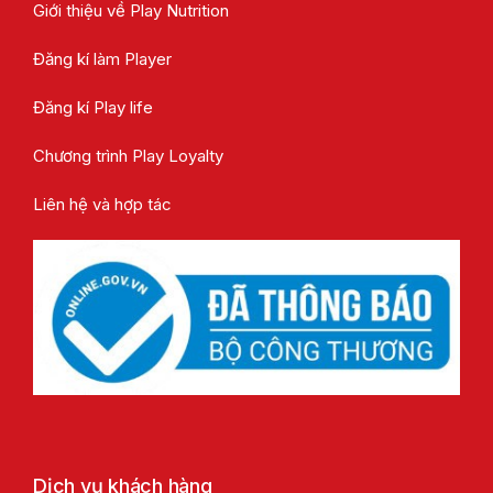
Giới thiệu về Play Nutrition
Đăng kí làm Player
Đăng kí Play life
Chương trình Play Loyalty
Liên hệ và hợp tác
Dịch vụ khách hàng