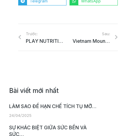
Telegram
WhatsApp
Trước:
Sau:
PLAY NUTRITION HÂN HẠNH LÀ NHÀ TÀI TRỢ CHÍNH THỨC CỦA GIẢI BÓNG RỔ VIỆT NAM – VBA 2022
Vietnam Mountain Marathon 2022 khắc nghiệt thế nào
Bài viết mới nhất
LÀM SAO ĐỂ HẠN CHẾ TÍCH TỤ MỠ…
24/04/2025
SỰ KHÁC BIỆT GIỮA SỨC BỀN VÀ
SỨC…