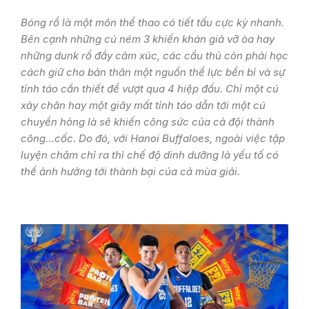
Bóng rổ là một môn thể thao có tiết tấu cực kỳ nhanh.
Bên cạnh những cú ném 3 khiến khán giả vỡ òa hay
những dunk rổ đầy cảm xúc, các cầu thủ còn phải học
cách giữ cho bản thân một nguồn thể lực bền bỉ và sự
tỉnh táo cần thiết để vượt qua 4 hiệp đấu. Chỉ một cú
xảy chân hay một giây mất tỉnh táo dẫn tới một cú
chuyền hỏng là sẽ khiến công sức của cả đội thành
công…cốc. Do đó, với Hanoi Buffaloes, ngoài việc tập
luyện chăm chỉ ra thì chế độ dinh dưỡng là yếu tố có
thể ảnh hưởng tới thành bại của cả mùa giải.