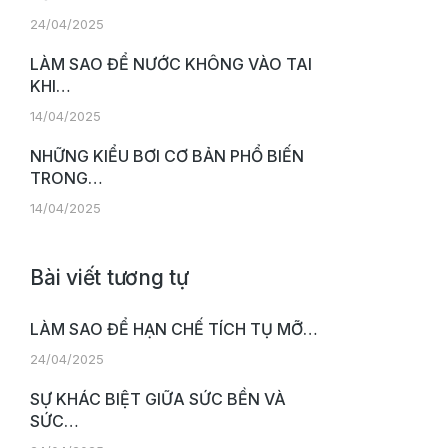
24/04/2025
LÀM SAO ĐỂ NƯỚC KHÔNG VÀO TAI
KHI…
14/04/2025
NHỮNG KIỂU BƠI CƠ BẢN PHỔ BIẾN
TRONG…
14/04/2025
Bài viết tương tự
LÀM SAO ĐỂ HẠN CHẾ TÍCH TỤ MỠ…
24/04/2025
SỰ KHÁC BIỆT GIỮA SỨC BỀN VÀ
SỨC…