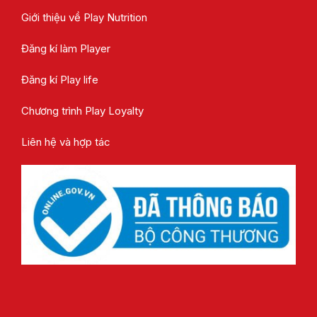
Giới thiệu về Play Nutrition
Đăng kí làm Player
Đăng kí Play life
Chương trình Play Loyalty
Liên hệ và hợp tác