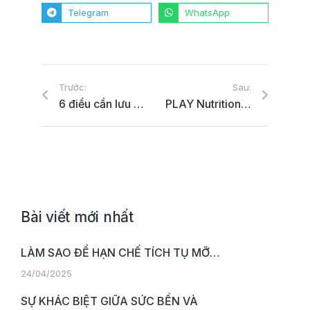
Telegram
WhatsApp
Trước:
Sau:
6 điều cần lưu ý khi quay trở lại phòng gym
PLAY Nutrition ra mắt Hộp quà Happy Healthy Tết 2022
Bài viết mới nhất
LÀM SAO ĐỂ HẠN CHẾ TÍCH TỤ MỠ…
24/04/2025
SỰ KHÁC BIỆT GIỮA SỨC BỀN VÀ