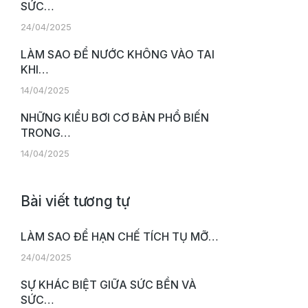
SỨC…
24/04/2025
LÀM SAO ĐỂ NƯỚC KHÔNG VÀO TAI
KHI…
14/04/2025
NHỮNG KIỂU BƠI CƠ BẢN PHỔ BIẾN
TRONG…
14/04/2025
Bài viết tương tự
LÀM SAO ĐỂ HẠN CHẾ TÍCH TỤ MỠ…
24/04/2025
SỰ KHÁC BIỆT GIỮA SỨC BỀN VÀ
SỨC…