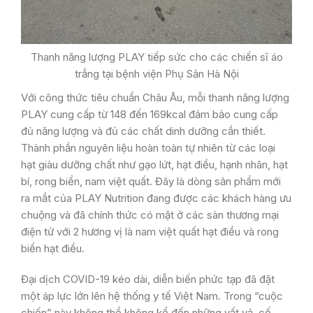
Thanh năng lượng PLAY tiếp sức cho các chiến sĩ áo
trắng tại bệnh viện Phụ Sản Hà Nội
Với công thức tiêu chuẩn Châu Âu, mỗi thanh năng lượng
PLAY cung cấp từ 148 đến 169kcal đảm bảo cung cấp
đủ năng lượng và đủ các chất dinh dưỡng cần thiết.
Thành phần nguyên liệu hoàn toàn tự nhiên từ các loại
hạt giàu dưỡng chất như gạo lứt, hạt điều, hạnh nhân, hạt
bí, rong biển, nam việt quất. Đây là dòng sản phẩm mới
ra mắt của PLAY Nutrition đang được các khách hàng ưu
chuộng và đã chính thức có mặt ở các sàn thương mại
điện tử với 2 hương vị là nam việt quất hạt điều và rong
biển hạt điều.
Đại dịch COVID-19 kéo dài, diễn biến phức tạp đã đặt
một áp lực lớn lên hệ thống y tế Việt Nam. Trong “cuộc
chiến” này không thể không kể đến những vất vả, cố