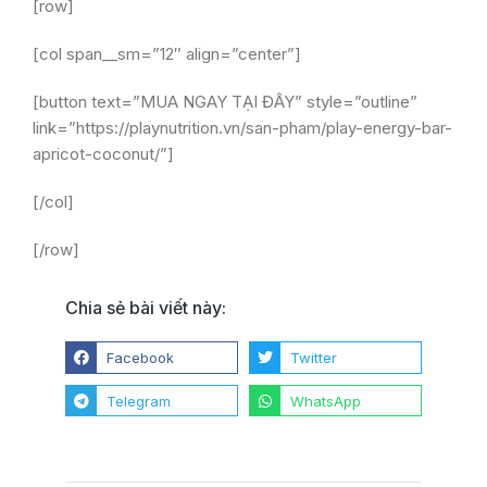
[row]
[col span__sm=”12″ align=”center”]
[button text=”MUA NGAY TẠI ĐÂY” style=”outline”
link=”https://playnutrition.vn/san-pham/play-energy-bar-
apricot-coconut/”]
[/col]
[/row]
Chia sẻ bài viết này:
Facebook
Twitter
Telegram
WhatsApp