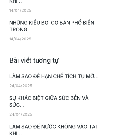
KHI…
14/04/2025
NHỮNG KIỂU BƠI CƠ BẢN PHỔ BIẾN
TRONG…
14/04/2025
Bài viết tương tự
LÀM SAO ĐỂ HẠN CHẾ TÍCH TỤ MỠ…
24/04/2025
SỰ KHÁC BIỆT GIỮA SỨC BỀN VÀ
SỨC…
24/04/2025
LÀM SAO ĐỂ NƯỚC KHÔNG VÀO TAI
KHI…