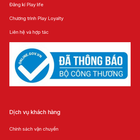
Đăng kí Play life
Chương trình Play Loyalty
Liên hệ và hợp tác
Dịch vụ khách hàng
Chính sách vận chuyển