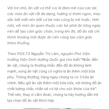
Với trẻ nhỏ, ăn vặt có thể coi là đam mê của các bé,
các món ăn vặt rất đa dạng, hương vị thơm ngon, màu
sắc bắt mắt nên bất cứ bé nào cũng bị mê hoặc. Hơn
nữa, với món ăn quen thuộc các bé phải ăn từng ngày
nên dễ tạo cảm giác chán, trong khi đó, đồ ăn vặt chỉ
thỉnh thoảng mới được ăn nên càng tạo cảm giác
thèm thuồng.
Theo
PGS.TS
Nguyễn Thị Lâm,
nguyên Phó Viện
trưởng Viện Dinh dưỡng Quốc gia
cho biết:“Nhắc đến
ăn vặt, chúng ta thường nhắc đến đồ ăn không lành
mạnh, song ăn vặt cũng có nghĩa là ăn thêm một bữa
phụ. Thông thường, hàng ngày chúng ta có 3 bữa ăn
chính. Nếu giờ ăn vặt thêm một bữa nữa, với những đồ ăn
chất lượng chắc chắn sẽ có lợi cho sức khỏe của trẻ”.
Thế nên, thay vì cấm đoán, chúng ta hãy hướng dẫn trẻ
lựa chọn đồ ăn vặt thích hợp.