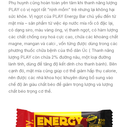
Phụ huynh cũng hoàn toàn yên tâm khi thanh năng lượng
PLAY có vị ngọt rất “nịnh mồm” trẻ nhưng lại không hại
sức khỏe. Vị ngọt của PLAY Energy Bar chủ yếu đến từ
mật mía – sản phẩm từ việc ép nước mía rồi cô đặc lại,
có dạng siro, màu vàng óng, vị thanh ngọt, có hàm lượng
các chất chống oxy hoá cực cao, chứa các khoáng chất
magne, mangan và calci , vốn từng được dùng trong các
phương thuốc chữa bệnh của thổ dân Úc ( Thanh năng
lượng PLAY còn chứa 2% đường nâu, một loại đường
lành tính, dùng để tăng độ kết dính cho thanh bánh). Bên
cạnh đó, mật mía cũng giúp cơ thể giảm hấp thụ calorie,
nên được các nhà khoa học khuyên dùng bổ sung vào
chế độ ăn giàu chất béo để giảm trọng lượng và lượng
chất béo trọng cơ thể.