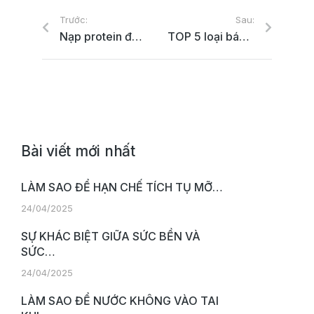
Trước:
Sau:
Nạp protein đúng cách để giảm cân
TOP 5 loại bánh ăn vặt bổ dưỡng mẹ bầu không nên bỏ qua
Bài viết mới nhất
LÀM SAO ĐỂ HẠN CHẾ TÍCH TỤ MỠ…
24/04/2025
SỰ KHÁC BIỆT GIỮA SỨC BỀN VÀ
SỨC…
24/04/2025
LÀM SAO ĐỂ NƯỚC KHÔNG VÀO TAI