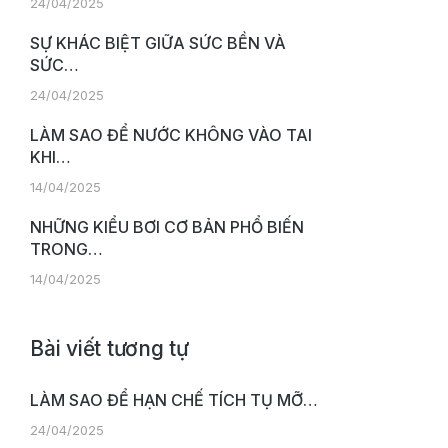
24/04/2025
SỰ KHÁC BIỆT GIỮA SỨC BỀN VÀ
SỨC…
24/04/2025
LÀM SAO ĐỂ NƯỚC KHÔNG VÀO TAI
KHI…
14/04/2025
NHỮNG KIỂU BƠI CƠ BẢN PHỔ BIẾN
TRONG…
14/04/2025
Bài viết tương tự
LÀM SAO ĐỂ HẠN CHẾ TÍCH TỤ MỠ…
24/04/2025