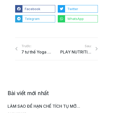
Facebook
Twitter
Telegram
WhatsApp
Trước:
Sau:
7 tư thế Yoga cơ bản cho dân văn phòng
PLAY NUTRITION chính thức có mặt tại hệ thống S’LIFE GYM
Bài viết mới nhất
LÀM SAO ĐỂ HẠN CHẾ TÍCH TỤ MỠ…