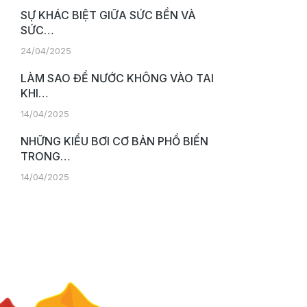
SỰ KHÁC BIỆT GIỮA SỨC BỀN VÀ
SỨC…
24/04/2025
LÀM SAO ĐỂ NƯỚC KHÔNG VÀO TAI
KHI…
14/04/2025
NHỮNG KIỂU BƠI CƠ BẢN PHỔ BIẾN
TRONG…
14/04/2025