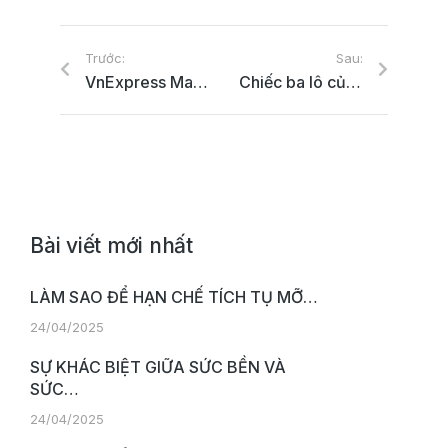
Trước:
Sau:
VnExpress Marathon Marvelous Nha Trang lùi lịch tổ chức
Chiếc ba lô của phóng viên tác nghiệp mùa Covid
Bài viết mới nhất
LÀM SAO ĐỂ HẠN CHẾ TÍCH TỤ MỠ…
24/04/2025
SỰ KHÁC BIỆT GIỮA SỨC BỀN VÀ
SỨC…
24/04/2025