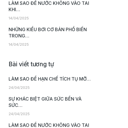
LÀM SAO ĐỂ NƯỚC KHÔNG VÀO TAI
KHI…
14/04/2025
NHỮNG KIỂU BƠI CƠ BẢN PHỔ BIẾN
TRONG…
14/04/2025
Bài viết tương tự
LÀM SAO ĐỂ HẠN CHẾ TÍCH TỤ MỠ…
24/04/2025
SỰ KHÁC BIỆT GIỮA SỨC BỀN VÀ
SỨC…
24/04/2025
LÀM SAO ĐỂ NƯỚC KHÔNG VÀO TAI