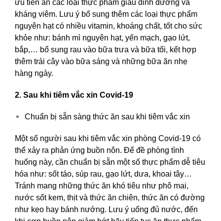
ưu tiên ăn các loại thực phẩm giàu dinh dưỡng và
kháng viêm. Lưu ý bổ sung thêm các loại thực phẩm
nguyên hạt có nhiều vitamin, khoáng chất, tốt cho sức
khỏe như: bánh mì nguyên hạt, yến mạch, gạo lứt,
bắp,… bổ sung rau vào bữa trưa và bữa tối, kết hợp
thêm trái cây vào bữa sáng và những bữa ăn nhẹ
hàng ngày.
2. Sau khi tiêm vắc xin Covid-19
Chuẩn bị sẵn sàng thức ăn sau khi tiêm vắc xin
Một số người sau khi tiêm vắc xin phòng Covid-19 có
thể xảy ra phản ứng buồn nôn. Để đề phòng tình
huống này, cần chuẩn bị sẵn một số thực phẩm dễ tiêu
hóa như: sốt táo, súp rau, gạo lứt, dưa, khoai tây…
Tránh mang những thức ăn khó tiêu như phô mai,
nước sốt kem, thịt và thức ăn chiên, thức ăn có đường
như kẹo hay bánh nướng. Lưu ý uống đủ nước, đến