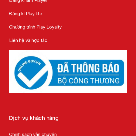
Đăng kí làm Player
Đăng kí Play life
Chương trình Play Loyalty
Liên hệ và hợp tác
Dịch vụ khách hàng
Chính sách vận chuyển