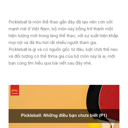
Pickleball là môn thể thao gần đây đã tạo nên cơn sốt
mạnh mẽ ở Việt Nam, bộ môn này bỗng trở thành một
hiện tượng mới trong làng thể thao, với sự xuất hiện khắp
mọi nơi và đã thu hút rất nhiều người tham gia.
Pickleball là gì và có nguồn gốc từ đâu, luật chơi thế nào
và đối tượng có thể thma gia của bộ môn này là ai, mời
bạn cùng tìm hiểu qua bài viết sau đây nhé.