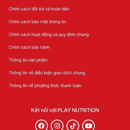
Chính sách đổi trả và hoàn tiền
Chính sách bảo mật thông tin
Chính sách hoạt động và quy định chung
Chính sách bảo hành
Thông tin sản phẩm
Thông tin về điều kiện giao dịch chung
Thông tin về phương thức thanh toán
Kết nối với PLAY NUTRITION