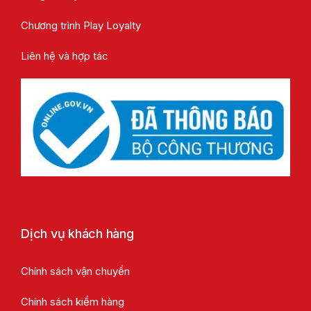
Chương trình Play Loyalty
Liên hệ và hợp tác
Dịch vụ khách hàng
Chính sách vận chuyển
Chính sách kiểm hàng