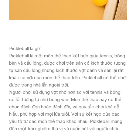
Pickleball là gì?
Pickleball là một môn thể thao kết hợp giữa tennis, bóng
bàn và cầu lông, được chơi trên sân có kích thước tương
tự sân cầu lông,nhưng kích thước vợt đánh và sân lại rất
khác so với các môn thể thao trên. Pickleball có thể chơi
được trong nhà lẫn ngoài trời.
Người chơi sử dụng vợt nhỏ hơn so với tennis và bóng
có lỗ, tương tự như bóng wie. Môn thể thao này có thể
chọn đánh đơn hoặc đánh đôi, và quy tắc chơi khá dễ
hiểu, phù hợp với mọi lứa tuổi. Với sự kết hợp của các
yếu tố từ các môn thể thao khác nhau, Pickleball mang
đến một trải nghiệm thú vị và cuốn hút với người chơi.