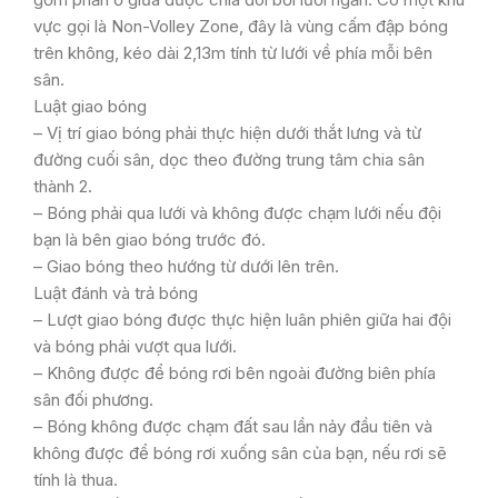
vực gọi là Non-Volley Zone, đây là vùng cấm đập bóng
trên không, kéo dài 2,13m tính từ lưới về phía mỗi bên
sân.
Luật giao bóng
– Vị trí giao bóng phải thực hiện dưới thắt lưng và từ
đường cuối sân, dọc theo đường trung tâm chia sân
thành 2.
– Bóng phải qua lưới và không được chạm lưới nếu đội
bạn là bên giao bóng trước đó.
– Giao bóng theo hướng từ dưới lên trên.
Luật đánh và trả bóng
– Lượt giao bóng được thực hiện luân phiên giữa hai đội
và bóng phải vượt qua lưới.
– Không được để bóng rơi bên ngoài đường biên phía
sân đối phương.
– Bóng không được chạm đất sau lần nảy đầu tiên và
không được để bóng rơi xuống sân của bạn, nếu rơi sẽ
tính là thua.