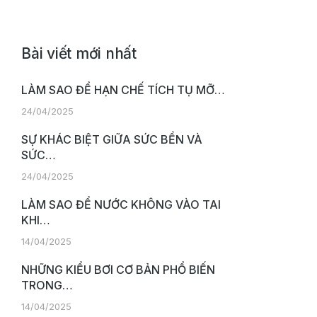
Bài viết mới nhất
LÀM SAO ĐỂ HẠN CHẾ TÍCH TỤ MỠ…
24/04/2025
SỰ KHÁC BIỆT GIỮA SỨC BỀN VÀ
SỨC…
24/04/2025
LÀM SAO ĐỂ NƯỚC KHÔNG VÀO TAI
KHI…
14/04/2025
NHỮNG KIỂU BƠI CƠ BẢN PHỔ BIẾN
TRONG…
14/04/2025