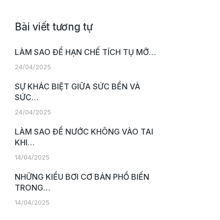
Bài viết tương tự
LÀM SAO ĐỂ HẠN CHẾ TÍCH TỤ MỠ…
24/04/2025
SỰ KHÁC BIỆT GIỮA SỨC BỀN VÀ
SỨC…
24/04/2025
LÀM SAO ĐỂ NƯỚC KHÔNG VÀO TAI
KHI…
14/04/2025
NHỮNG KIỂU BƠI CƠ BẢN PHỔ BIẾN
TRONG…
14/04/2025