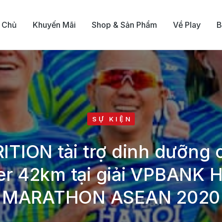
 Chủ
Khuyến Mãi
Shop & Sản Phẩm
Về Play
B
SỰ KIỆN
TION tài trợ dinh dưỡng 
er 42km tại giải VPBANK 
MARATHON ASEAN 2020