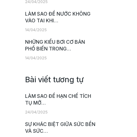
24/04/2025
LÀM SAO ĐỂ NƯỚC KHÔNG
VÀO TAI KHI…
14/04/2025
NHỮNG KIỂU BƠI CƠ BẢN
PHỔ BIẾN TRONG…
14/04/2025
Bài viết tương tự
LÀM SAO ĐỂ HẠN CHẾ TÍCH
TỤ MỠ…
24/04/2025
SỰ KHÁC BIỆT GIỮA SỨC BỀN
VÀ SỨC…