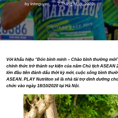
by
linhnguyen
7 Tháng Mười, 2020
Với khẩu hiệu “Đón bình minh – Chào bình thường mớ
chính thức trở thành sự kiện của năm Chủ tịch ASEAN 
lớn đầu tiên đánh dấu thời kỳ mới, cuộc sống bình thườ
ASEAN. PLAY Nutriiton sẽ là nhà tài trợ dinh dưỡng 
chức vào ngày 18/10/2020 tại Hà Nội.