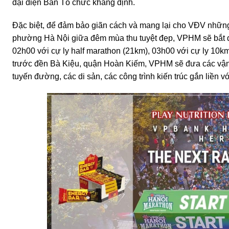
đại diện Ban Tổ chức khẳng định.
Đặc biệt, để đảm bảo giãn cách và mang lại cho VĐV những
phường Hà Nội giữa đêm mùa thu tuyệt đẹp, VPHM sẽ bắt đầ
02h00 với cự ly half marathon (21km), 03h00 với cự ly 10k
trước đền Bà Kiệu, quận Hoàn Kiếm, VPHM sẽ đưa các vận 
tuyến đường, các di sản, các công trình kiến trúc gắn liền v