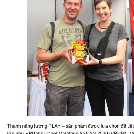
Thanh năng lượng PLAY – sản phẩm được lựa chọn để tiếp 
lớn như VPBank Hanoi Marathon ASEAN 2020 (VPHM) , VnEx