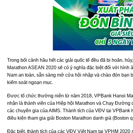
Trong bối cảnh hầu hết các giải quốc tế đều đã bị hoãn, hủ
Marathon ASEAN 2020 sẽ có ý nghĩa đặc biệt đối với hình ản
Nam an toàn, sẵn sàng mở cửa hội nhập và chào đón bạn bè
kiểm soát ngoạn mục.
Được tổ chức thường niên từ năm 2018, VPBank Hanoi Mara
nhận là thành viên của Hiệp hội Marathon và Chạy Đường 
các chuyên gia của AIMS. Thành tích của VĐV tại VPBank 
điều kiện tham gia giải Boston Marathon danh giá (Boston qu
Đặc biệt, thành tích của các VĐV Việt Nam tại VPHM 2020 sẽ