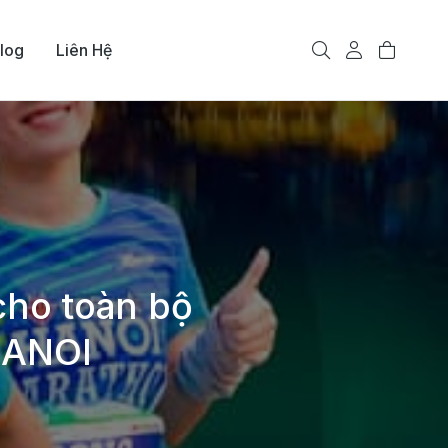
log
Liên Hệ
cho toàn bộ
HANOI