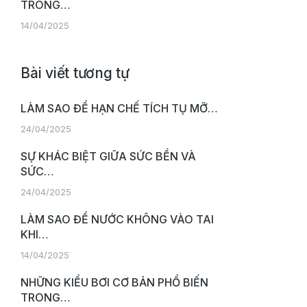
TRONG…
14/04/2025
Bài viết tương tự
LÀM SAO ĐỂ HẠN CHẾ TÍCH TỤ MỠ…
24/04/2025
SỰ KHÁC BIỆT GIỮA SỨC BỀN VÀ
SỨC…
24/04/2025
LÀM SAO ĐỂ NƯỚC KHÔNG VÀO TAI
KHI…
14/04/2025
NHỮNG KIỂU BƠI CƠ BẢN PHỔ BIẾN
TRONG…