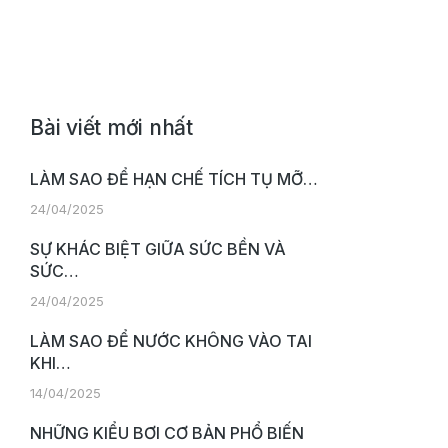
Bài viết mới nhất
LÀM SAO ĐỂ HẠN CHẾ TÍCH TỤ MỠ…
24/04/2025
SỰ KHÁC BIỆT GIỮA SỨC BỀN VÀ
SỨC…
24/04/2025
LÀM SAO ĐỂ NƯỚC KHÔNG VÀO TAI
KHI…
14/04/2025
NHỮNG KIỂU BƠI CƠ BẢN PHỔ BIẾN