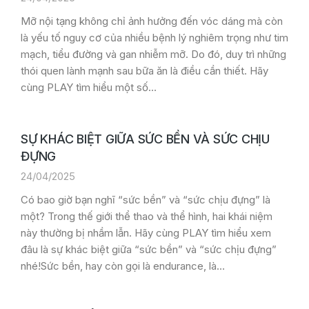
Mỡ nội tạng không chỉ ảnh hưởng đến vóc dáng mà còn
là yếu tố nguy cơ của nhiều bệnh lý nghiêm trọng như tim
mạch, tiểu đường và gan nhiễm mỡ. Do đó, duy trì những
thói quen lành mạnh sau bữa ăn là điều cần thiết. Hãy
cùng PLAY tìm hiểu một số…
SỰ KHÁC BIỆT GIỮA SỨC BỀN VÀ SỨC CHỊU
ĐỰNG
24/04/2025
Có bao giờ bạn nghĩ “sức bền” và “sức chịu đựng” là
một? Trong thế giới thể thao và thể hình, hai khái niệm
này thường bị nhầm lẫn. Hãy cùng PLAY tìm hiểu xem
đâu là sự khác biệt giữa “sức bền” và “sức chịu đựng”
nhé!Sức bền, hay còn gọi là endurance, là…