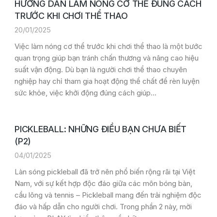
HƯỚNG DẪN LÀM NÓNG CƠ THỂ ĐÚNG CÁCH
TRƯỚC KHI CHƠI THỂ THAO
20/01/2025
Việc làm nóng cơ thể trước khi chơi thể thao là một bước
quan trọng giúp bạn tránh chấn thương và nâng cao hiệu
suất vận động. Dù bạn là người chơi thể thao chuyên
nghiệp hay chỉ tham gia hoạt động thể chất để rèn luyện
sức khỏe, việc khởi động đúng cách giúp…
PICKLEBALL: NHỮNG ĐIỀU BẠN CHƯA BIẾT
(P2)
04/01/2025
Làn sóng pickleball đã trở nên phổ biến rộng rãi tại Việt
Nam, với sự kết hợp độc đáo giữa các môn bóng bàn,
cầu lông và tennis – Pickleball mang đến trải nghiệm độc
đáo và hấp dẫn cho người chơi. Trong phần 2 này, mời