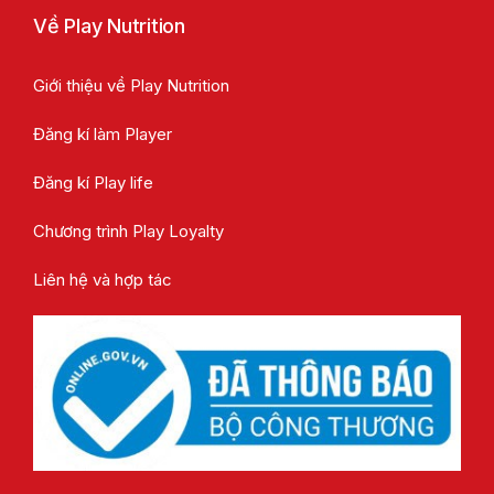
Về Play Nutrition
Giới thiệu về Play Nutrition
Đăng kí làm Player
Đăng kí Play life
Chương trình Play Loyalty
Liên hệ và hợp tác