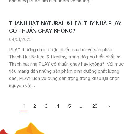
bạn cùng PLAY tìm hiểu thêm về những…
THANH HẠT NATURAL & HEALTHY NHÀ PLAY
CÓ THUẦN CHAY KHÔNG?
04/01/2025
PLAY thường nhận được nhiều câu hỏi về sản phẩm
Thanh Hạt Natural & Healthy, trong đó phổ biến nhất là:
Thanh hạt nhà PLAY có thuần chay hay không? Với mục
tiêu mang đến những sản phẩm dinh dưỡng chất lượng
cao, PLAY luôn vô cùng cẩn trọng trong khâu lựa chọn
nguyên vật…
1
2
3
4
5
…
29
→