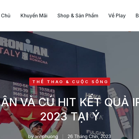
 Chủ
Khuyến Mãi
Shop & Sản Phẩm
Về Play
B
THỂ THAO & CUỘC SỐNG
ÂN VÀ CÚ HIT KẾT QUẢ 
2023 TẠI Ý
by
anhphuong
26 Tháng Chín, 2023