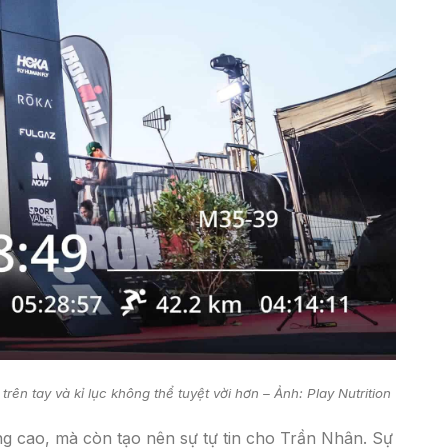
rên tay và kỉ lục không thể tuyệt vời hơn – Ảnh: Play Nutrition
g cao, mà còn tạo nên sự tự tin cho Trần Nhân. Sự