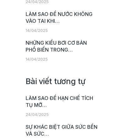
24/04/2025
LÀM SAO ĐỂ NƯỚC KHÔNG
VÀO TAI KHI…
14/04/2025
NHỮNG KIỂU BƠI CƠ BẢN
PHỔ BIẾN TRONG…
14/04/2025
Bài viết tương tự
LÀM SAO ĐỂ HẠN CHẾ TÍCH
TỤ MỠ…
24/04/2025
SỰ KHÁC BIỆT GIỮA SỨC BỀN
VÀ SỨC…