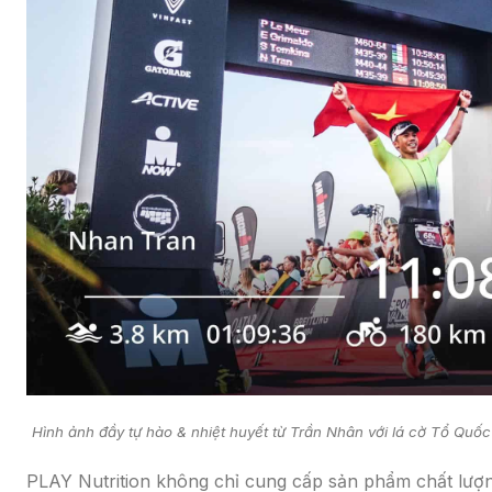
Hình ảnh đầy tự hào & nhiệt huyết từ Trần Nhân với lá cờ Tổ Quốc t
PLAY Nutrition không chỉ cung cấp sản phẩm chất lượn