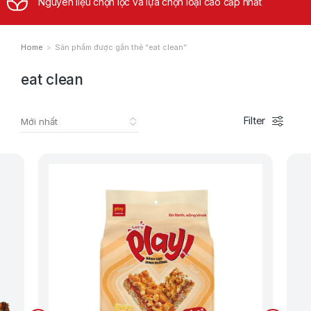
Nguyên liệu chọn lọc và lựa chọn loại cao cấp nhất
Home
Sản phẩm được gắn thẻ “eat clean”
You are here:
eat clean
Filter