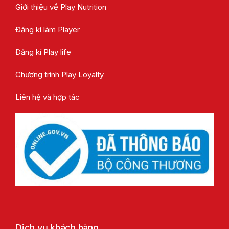
Giới thiệu về Play Nutrition
Đăng kí làm Player
Đăng kí Play life
Chương trình Play Loyalty
Liên hệ và hợp tác
Dịch vụ khách hàng