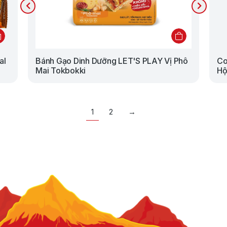
al
Bánh Gạo Dinh Dưỡng LET'S PLAY Vị Phô
Co
Mai Tokbokki
Hộ
1
2
→