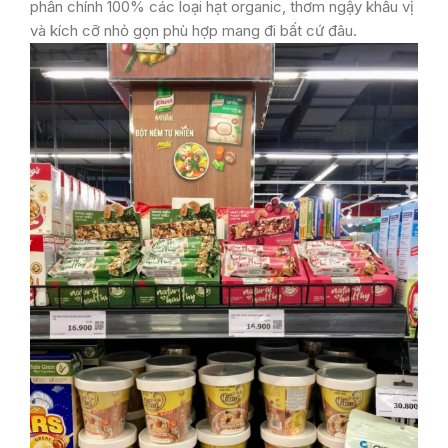
phần chính 100% các loại hạt organic, thơm ngậy khẩu vị
và kích cỡ nhỏ gọn phù hợp mang đi bất cứ đâu.