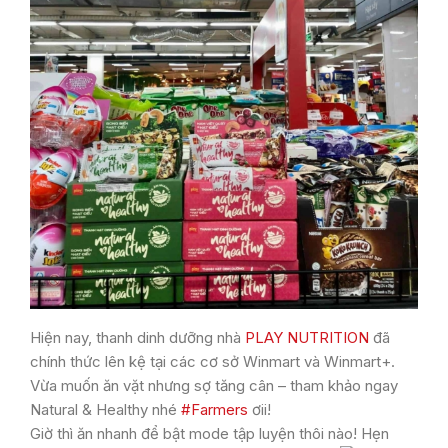
Hiện nay, thanh dinh dưỡng nhà
PLAY NUTRITION
đã
chính thức lên kệ tại các cơ sở Winmart và Winmart+.
Vừa muốn ăn vặt nhưng sợ tăng cân – tham khảo ngay
Natural & Healthy nhé
#Farmers
ơii!
Giờ thì ăn nhanh để bật mode tập luyện thôi nào! Hẹn