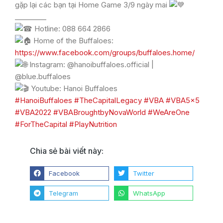
gặp lại các bạn tại Home Game 3/9 ngày mai
_________
Hotline: 088 664 2866
Home of the Buffaloes:
https://www.facebook.com/groups/buffaloes.home/
Instagram: @hanoibuffaloes.official |
@blue.buffaloes
Youtube: Hanoi Buffaloes
#HanoiBuffaloes
#TheCapitalLegacy
#VBA
#VBA5x5
#VBA2022
#VBABroughtbyNovaWorld
#WeAreOne
#ForTheCapital
#PlayNutrition
Chia sẻ bài viết này:
Facebook
Twitter
Telegram
WhatsApp