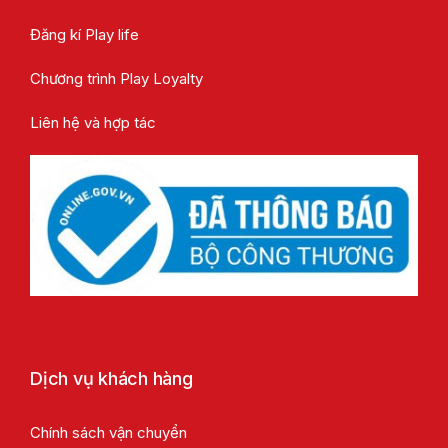
Đăng kí Play life
Chương trình Play Loyalty
Liên hệ và hợp tác
Dịch vụ khách hàng
Chính sách vận chuyển