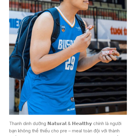
Thanh dinh dưỡng 𝗡𝗮𝘁𝘂𝗿𝗮𝗹 & 𝗛𝗲𝗮𝗹𝘁𝗵𝘆 chính là người
bạn không thể thiếu cho pre – meal toàn đội với thành