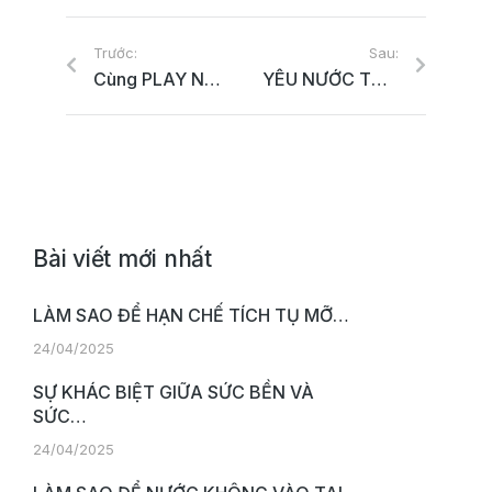
Trước:
Sau:
Cùng PLAY NUTRITION chiêm ngưỡng những pha bóng đẹp nhất Final 1 VBA 2022
YÊU NƯỚC TỪ VIỆC BẢO VỆ HỆ ĐIỀU HÀNH CƠ THỂ
Bài viết mới nhất
LÀM SAO ĐỂ HẠN CHẾ TÍCH TỤ MỠ…
24/04/2025
SỰ KHÁC BIỆT GIỮA SỨC BỀN VÀ
SỨC…
24/04/2025