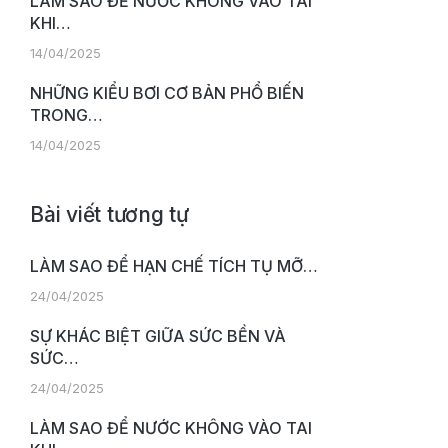
LÀM SAO ĐỂ NƯỚC KHÔNG VÀO TAI
KHI…
14/04/2025
NHỮNG KIỂU BƠI CƠ BẢN PHỔ BIẾN
TRONG…
14/04/2025
Bài viết tương tự
LÀM SAO ĐỂ HẠN CHẾ TÍCH TỤ MỠ…
24/04/2025
SỰ KHÁC BIỆT GIỮA SỨC BỀN VÀ
SỨC…
24/04/2025
LÀM SAO ĐỂ NƯỚC KHÔNG VÀO TAI