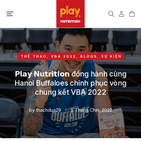
THỂ THAO
,
VBA 2022
,
BLOGS
,
SỰ KIỆN
𝗣𝗹𝗮𝘆 𝗡𝘂𝘁𝗿𝗶𝘁𝗶𝗼𝗻 đồng hành cùng
Hanoi Buffaloes chinh phục vòng
chung kết VBA 2022
by
thachdua29
5 Tháng Chín, 2022