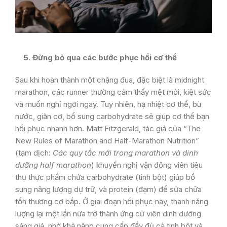
5. Đừng bỏ qua các bước phục hồi cơ thể
Sau khi hoàn thành một chặng đua, đặc biệt là midnight
marathon, các runner thường cảm thấy mệt mỏi, kiệt sức
và muốn nghỉ ngơi ngay. Tuy nhiên, hạ nhiệt cơ thể, bù
nước, giãn cơ, bổ sung carbohydrate sẽ giúp cơ thể bạn
hồi phục nhanh hơn. Matt Fitzgerald, tác giả của “The
New Rules of Marathon and Half-Marathon Nutrition”
(tạm dịch:
Các quy tắc mới trong marathon và dinh
dưỡng half marathon
) khuyến nghị vận động viên tiêu
thụ thực phẩm chứa carbohydrate (tinh bột) giúp bổ
sung năng lượng dự trữ, và protein (đạm) để sửa chữa
tổn thương cơ bắp. Ở giai đoạn hồi phục này, thanh năng
lượng lại một lần nữa trở thành ứng cử viên dinh dưỡng
sáng giá, nhờ khả năng cung cấp đầy đủ cả tinh bột và