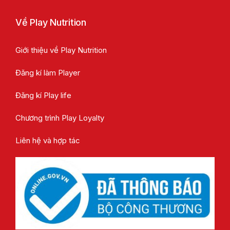
Về Play Nutrition
Giới thiệu về Play Nutrition
Đăng kí làm Player
Đăng kí Play life
Chương trình Play Loyalty
Liên hệ và hợp tác