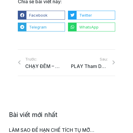
Chia sẻ bài viết này:
Facebook
Twitter
Telegram
WhatsApp
Trước:
Sau:
CHẠY ĐÊM – THỬ THÁCH – CẢM NHẬN
PLAY Tham Dự Lễ Hội Thuần Chay Lớn Nhất Việt Nam
Bài viết mới nhất
LÀM SAO ĐỂ HẠN CHẾ TÍCH TỤ MỠ…