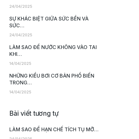
24/04/2025
SỰ KHÁC BIỆT GIỮA SỨC BỀN VÀ
SỨC…
24/04/2025
LÀM SAO ĐỂ NƯỚC KHÔNG VÀO TAI
KHI…
14/04/2025
NHỮNG KIỂU BƠI CƠ BẢN PHỔ BIẾN
TRONG…
14/04/2025
Bài viết tương tự
LÀM SAO ĐỂ HẠN CHẾ TÍCH TỤ MỠ…
24/04/2025