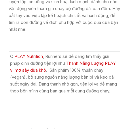
luyện tập, ăn uống và sinh hoạt lành mạnh dành cho các
vận động viên tham gia chạy bộ đường dài ban đêm. Hãy
bắt tay vào việc lập kế hoạch chi tiết và hành động, để
tìm ra con đường về đích phù hợp với cuộc đua của bạn
nhất nhé.
Ở
PLAY Nutrition
, Runners sẽ dễ dàng tìm thấy giải
pháp dinh dưỡng tiện lợi như
Thanh Năng Lượng PLAY
vị mơ sấy dừa khô
. Sản phẩm 100% thuần chay
(vegan), bổ sung nguồn năng lượng bền bỉ và kéo dài
suốt ngày dài. Dạng thanh nhỏ gọn, tiện lợi và dễ mang
theo bên mình cùng bạn qua mỗi cung đường chạy.