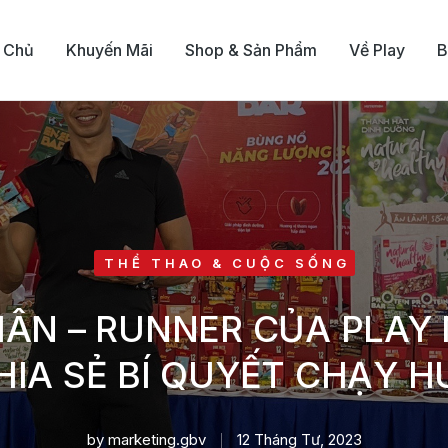
 Chủ
Khuyến Mãi
Shop & Sản Phẩm
Về Play
B
THỂ THAO & CUỘC SỐNG
HÂN – RUNNER CỦA PLAY 
HIA SẺ BÍ QUYẾT CHẠY H
by
marketing.gbv
12 Tháng Tư, 2023