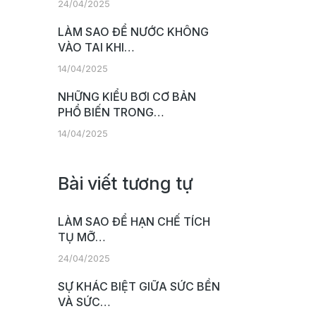
24/04/2025
LÀM SAO ĐỂ NƯỚC KHÔNG
VÀO TAI KHI…
14/04/2025
NHỮNG KIỂU BƠI CƠ BẢN
PHỔ BIẾN TRONG…
14/04/2025
Bài viết tương tự
LÀM SAO ĐỂ HẠN CHẾ TÍCH
TỤ MỠ…
24/04/2025
SỰ KHÁC BIỆT GIỮA SỨC BỀN
VÀ SỨC…