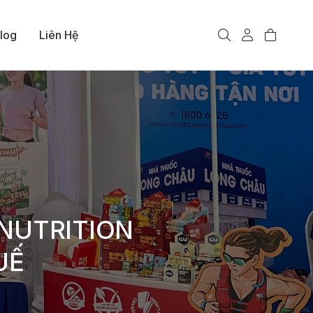
log
Liên Hệ
NUTRITION
UẾ