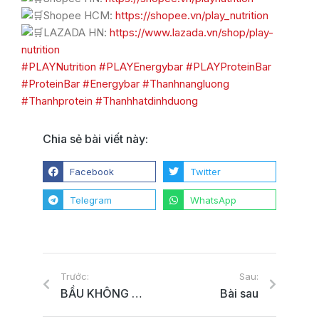
Shopee HCM:
https://shopee.vn/play_nutrition
LAZADA HN:
https://www.lazada.vn/shop/play-
nutrition
#PLAYNutrition
#PLAYEnergybar
#PLAYProteinBar
#ProteinBar
#Energybar
#Thanhnangluong
#Thanhprotein
#Thanhhatdinhduong
Chia sẻ bài viết này:
Facebook
Twitter
Telegram
WhatsApp
Trước:
Sau:
BẦU KHÔNG KHÍ ĐẦY CUỒNG NHIỆT TẠI LỄ KHAI MẠC GIẢI BÓNG RỔ VBA 2022
Bài sau