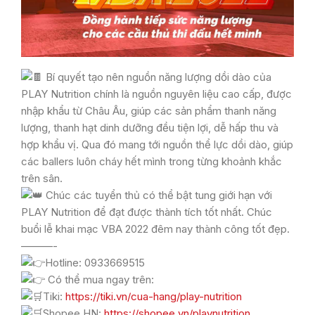
Bí quyết tạo nên nguồn năng lượng dồi dào của
PLAY Nutrition chính là nguồn nguyên liệu cao cấp, được
nhập khẩu từ Châu Âu, giúp các sản phẩm thanh năng
lượng, thanh hạt dinh dưỡng đều tiện lợi, dễ hấp thu và
hợp khẩu vị. Qua đó mang tới nguồn thể lực dồi dào, giúp
các ballers luôn cháy hết mình trong từng khoảnh khắc
trên sân.
Chúc các tuyển thủ có thể bật tung giới hạn với
PLAY Nutrition để đạt được thành tích tốt nhất. Chúc
buổi lễ khai mạc VBA 2022 đêm nay thành công tốt đẹp.
———-
Hotline: 0933669515
Có thể mua ngay trên:
Tiki:
https://tiki.vn/cua-hang/play-nutrition
Shopee HN:
https://shopee.vn/playnutrition