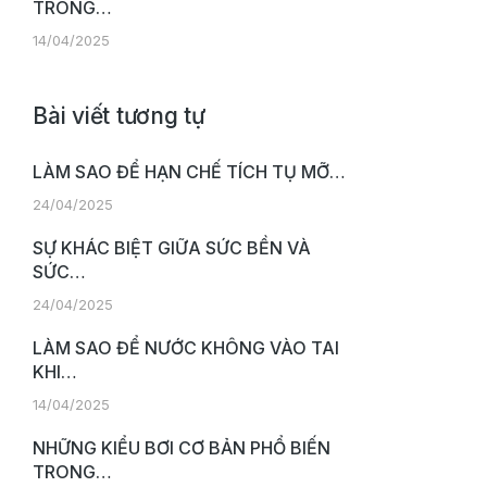
TRONG…
14/04/2025
Bài viết tương tự
LÀM SAO ĐỂ HẠN CHẾ TÍCH TỤ MỠ…
24/04/2025
SỰ KHÁC BIỆT GIỮA SỨC BỀN VÀ
SỨC…
24/04/2025
LÀM SAO ĐỂ NƯỚC KHÔNG VÀO TAI
KHI…
14/04/2025
NHỮNG KIỂU BƠI CƠ BẢN PHỔ BIẾN
TRONG…