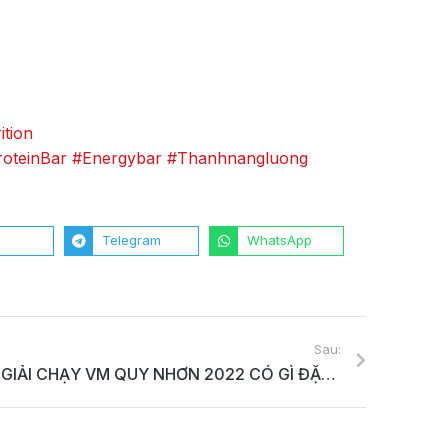
ition
roteinBar
#Energybar
#Thanhnangluong
r
Telegram
WhatsApp
Sau:
GIẢI CHẠY VM QUY NHƠN 2022 CÓ GÌ ĐẶC BIỆT?