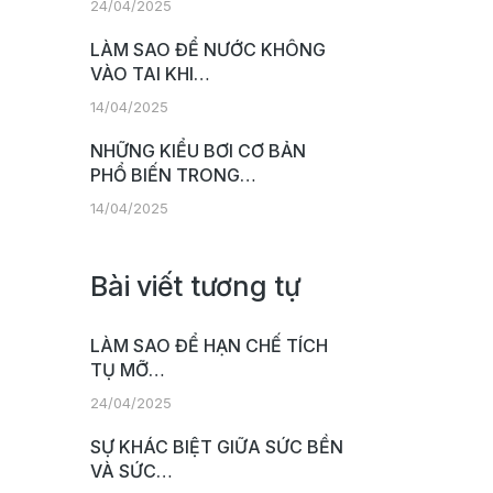
24/04/2025
LÀM SAO ĐỂ NƯỚC KHÔNG
VÀO TAI KHI…
14/04/2025
NHỮNG KIỂU BƠI CƠ BẢN
PHỔ BIẾN TRONG…
14/04/2025
Bài viết tương tự
LÀM SAO ĐỂ HẠN CHẾ TÍCH
TỤ MỠ…
24/04/2025
SỰ KHÁC BIỆT GIỮA SỨC BỀN
VÀ SỨC…