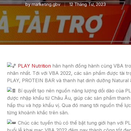
by
marketing.gbv
12 Tháng Tư, 2023
PLAY Nutrition
hân hạnh đồng hành cùng VBA tron
nhãn nhất. Tới với VBA 2022, các sản phẩm được tài tr
PLAY, PROTEIN BAR và thanh hạt dinh dưỡng Natural 
Bí quyết tạo nên nguồn năng lượng dồi dào của PL
được nhập khẩu từ Châu Âu, giúp các sản phẩm thanh n
hấp thu và hợp khẩu vị. Qua đó mang tới nguồn thể lực 
từng khoảnh khắc trên sân.
Chúc các tuyển thủ có thể bật tung giới hạn với PL
buổi lễ khai mạc VBA 2022 đêm nay thành công tốt đẹp