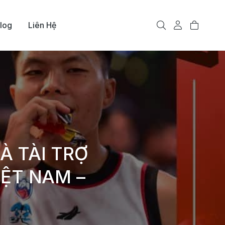
log
Liên Hệ
À TÀI TRỢ
IỆT NAM –