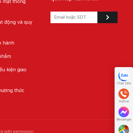
o mật thông
ạt động và quy
o hành
 phẩm
ều kiện giao
Chat Zalo
hương thức
Hotline
Messenger
ed with permission.