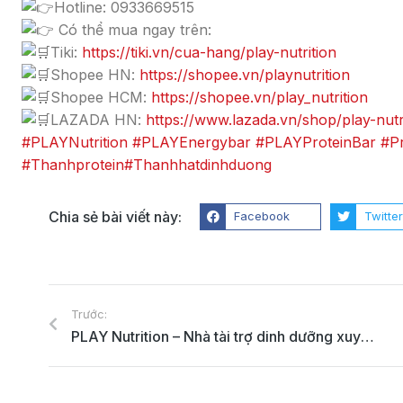
Hotline: 0933669515
Có thể mua ngay trên:
Tiki:
https://tiki.vn/cua-hang/play-nutrition
Shopee HN:
https://shopee.vn/playnutrition
Shopee HCM:
https://shopee.vn/play_nutrition
LAZADA HN:
https://www.lazada.vn/shop/play-nutr
#PLAYNutrition
#PLAYEnergybar
#PLAYProteinBar
#P
#Thanhprotein
#Thanhhatdinhduong
Chia sẻ bài viết này:
Facebook
Twitte
Trước:
PLAY Nutrition – Nhà tài trợ dinh dưỡng xuyên suốt 5 giải VnExpress Marathon 2022