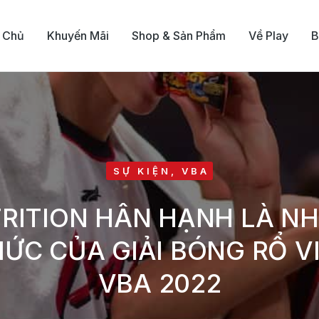
 Chủ
Khuyến Mãi
Shop & Sản Phẩm
Về Play
B
SỰ KIỆN
,
VBA
RITION HÂN HẠNH LÀ NH
ỨC CỦA GIẢI BÓNG RỔ V
VBA 2022