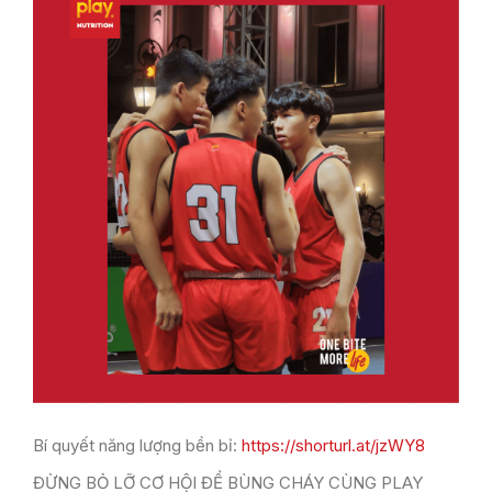
Bí quyết năng lượng bền bỉ:
https://shorturl.at/jzWY8
ĐỪNG BỎ LỠ CƠ HỘI ĐỂ BÙNG CHÁY CÙNG PLAY