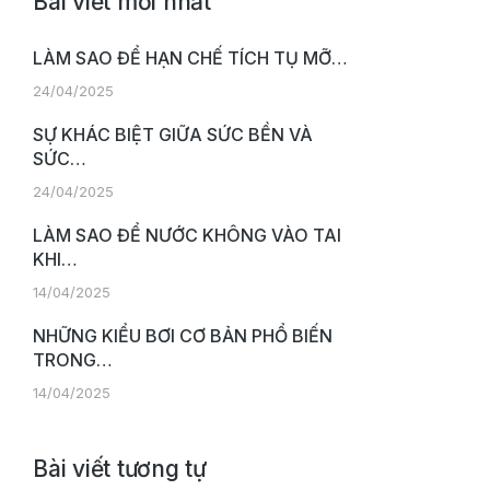
Bài viết mới nhất
LÀM SAO ĐỂ HẠN CHẾ TÍCH TỤ MỠ…
24/04/2025
SỰ KHÁC BIỆT GIỮA SỨC BỀN VÀ
SỨC…
24/04/2025
LÀM SAO ĐỂ NƯỚC KHÔNG VÀO TAI
KHI…
14/04/2025
NHỮNG KIỂU BƠI CƠ BẢN PHỔ BIẾN
TRONG…
14/04/2025
Bài viết tương tự