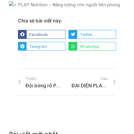
PLAY Nutrition – Năng lượng cho người tiên phong
Chia sẻ bài viết này:
Facebook
Twitter
Telegram
WhatsApp
Trước:
Sau:
Đội bóng rổ PLAY Nutrition Nhà Tài Trợ Bạc sẵn sàng giải đấu 3×3 Hanoi Open Cub
ĐẠI DIỆN PLAY NUTRITION TRAO GIẢI TẠI GIẢI ĐẤU 3X3 HANOI OPEN CUP LẦN THỨ IV 2023