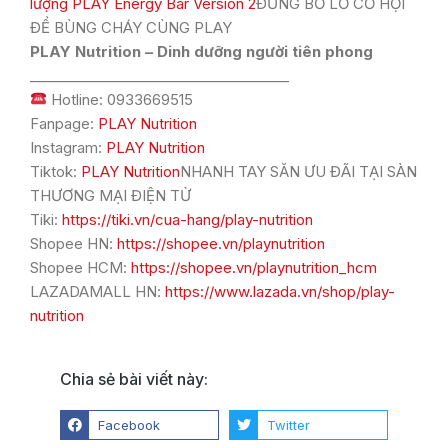
lượng PLAY Energy Bar Version 2
ĐỪNG BỎ LỠ CƠ HỘI
ĐỂ BÙNG CHÁY CÙNG PLAY
PLAY Nutrition – Dinh dưỡng người tiên phong
_____________________________________
Hotline: 0933669515
Fanpage:
PLAY Nutrition
Instagram:
PLAY Nutrition
Tiktok:
PLAY Nutrition
NHANH TAY SĂN ƯU ĐÃI TẠI SÀN
THƯƠNG MẠI ĐIỆN TỬ
Tiki:
https://tiki.vn/cua-hang/play-nutrition
Shopee HN:
https://shopee.vn/playnutrition
Shopee HCM:
https://shopee.vn/playnutrition_hcm
LAZADAMALL HN:
https://www.lazada.vn/shop/play-
nutrition
Chia sẻ bài viết này:
Facebook
Twitter