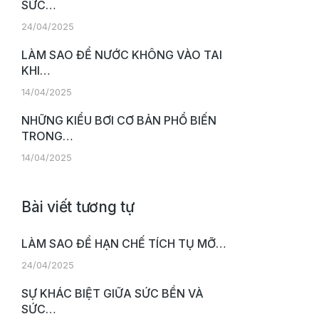
SỨC…
24/04/2025
LÀM SAO ĐỂ NƯỚC KHÔNG VÀO TAI
KHI…
14/04/2025
NHỮNG KIỂU BƠI CƠ BẢN PHỔ BIẾN
TRONG…
14/04/2025
Bài viết tương tự
LÀM SAO ĐỂ HẠN CHẾ TÍCH TỤ MỠ…
24/04/2025
SỰ KHÁC BIỆT GIỮA SỨC BỀN VÀ
SỨC…