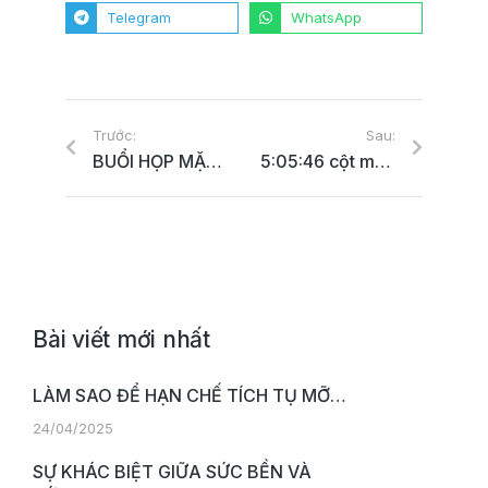
Telegram
WhatsApp
Trước:
Sau:
BUỔI HỌP MẶT GIA ĐÌNH PLAY NUTRITION CHIA SẺ CHUYÊN ĐỀ ”DINH DƯỠNG VÀ KỸ NĂNG PLAYERS”
5:05:46 cột mốc mang tên Ý chí siêu cường từ Ironman Trần Nhân
Bài viết mới nhất
LÀM SAO ĐỂ HẠN CHẾ TÍCH TỤ MỠ…
24/04/2025
SỰ KHÁC BIỆT GIỮA SỨC BỀN VÀ