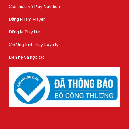
Giới thiệu về Play Nutrition
Đăng kí làm Player
Đăng kí Play life
Chương trình Play Loyalty
Liên hệ và hợp tác