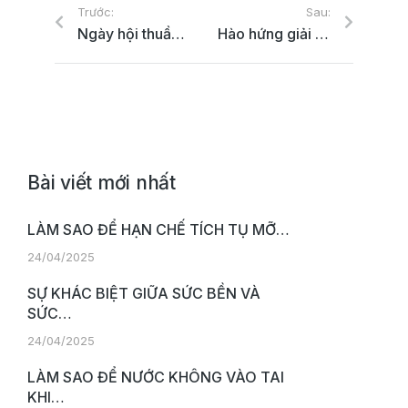
Trước:
Sau:
Ngày hội thuần chay Saigon Vegfest thu hút hàng nghìn người tham dự
Hào hứng giải HCMC Marathon chào năm mới 2020
Bài viết mới nhất
LÀM SAO ĐỂ HẠN CHẾ TÍCH TỤ MỠ…
24/04/2025
SỰ KHÁC BIỆT GIỮA SỨC BỀN VÀ
SỨC…
24/04/2025
LÀM SAO ĐỂ NƯỚC KHÔNG VÀO TAI
KHI…