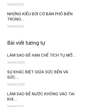
14/04/2025
NHỮNG KIỂU BƠI CƠ BẢN PHỔ BIẾN
TRONG…
14/04/2025
Bài viết tương tự
LÀM SAO ĐỂ HẠN CHẾ TÍCH TỤ MỠ…
24/04/2025
SỰ KHÁC BIỆT GIỮA SỨC BỀN VÀ
SỨC…
24/04/2025
LÀM SAO ĐỂ NƯỚC KHÔNG VÀO TAI
KHI…
14/04/2025