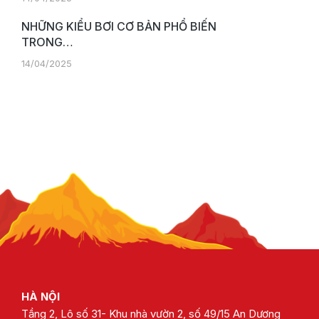
NHỮNG KIỂU BƠI CƠ BẢN PHỔ BIẾN
TRONG…
14/04/2025
HÀ NỘI
Tầng 2, Lô số 31- Khu nhà vườn 2, số 49/15 An Dương