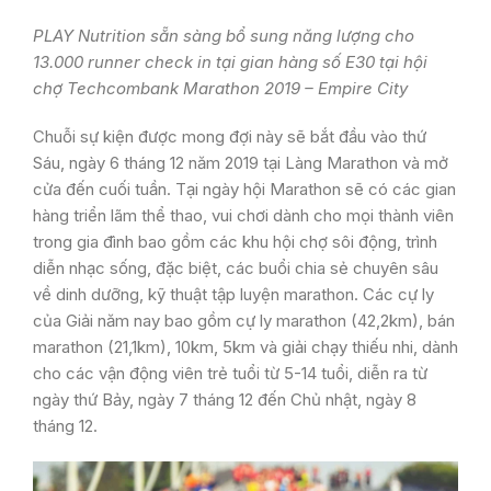
PLAY Nutrition
sẵn sàng bổ sung năng lượng cho
13.000 runner check in tại gian hàng số E30 tại hội
chợ Techcombank Marathon 2019 – Empire City
Chuỗi sự kiện được mong đợi này sẽ bắt đầu vào thứ
Sáu, ngày 6 tháng 12 năm 2019 tại Làng Marathon và mở
cửa đến cuối tuần. Tại ngày hội Marathon sẽ có các gian
hàng triển lãm thể thao, vui chơi dành cho mọi thành viên
trong gia đình bao gồm các khu hội chợ sôi động, trình
diễn nhạc sống, đặc biệt, các buổi chia sẻ chuyên sâu
về dinh dưỡng, kỹ thuật tập luyện marathon. Các cự ly
của Giải năm nay bao gồm cự ly marathon (42,2km), bán
marathon (21,1km), 10km, 5km và giải chạy thiếu nhi, dành
cho các vận động viên trẻ tuổi từ 5-14 tuổi, diễn ra từ
ngày thứ Bảy, ngày 7 tháng 12 đến Chủ nhật, ngày 8
tháng 12.