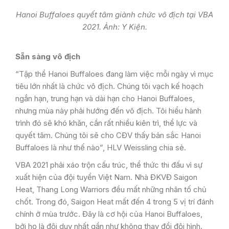
Hanoi Buffaloes quyết tâm giành chức vô địch tại VBA
2021. Ảnh: Y Kiện.
Sẵn sàng vô địch
“Tập thể Hanoi Buffaloes đang làm việc mỗi ngày vì mục
tiêu lớn nhất là chức vô địch. Chúng tôi vạch kế hoạch
ngắn hạn, trung hạn và dài hạn cho Hanoi Buffaloes,
nhưng mùa này phải hướng đến vô địch. Tôi hiểu hành
trình đó sẽ khó khăn, cần rất nhiều kiên trì, thể lực và
quyết tâm. Chúng tôi sẽ cho CĐV thấy bản sắc Hanoi
Buffaloes là như thế nào”, HLV Weissling chia sẻ.
VBA 2021 phải xáo trộn cấu trúc, thể thức thi đấu vì sự
xuất hiện của đội tuyển Việt Nam. Nhà ĐKVĐ Saigon
Heat, Thang Long Warriors đều mất những nhân tố chủ
chốt. Trong đó, Saigon Heat mất đến 4 trong 5 vị trí đánh
chính ở mùa trước. Đây là cơ hội của Hanoi Buffaloes,
bởi họ là đội duy nhất gần như không thay đổi đội hình.