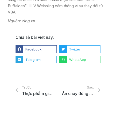
Buffaloes”, HLV Weissling cảm thông vì sự thay đổi từ
VBA.
Nguồn: zing.vn
Chia sẻ bài viết này:
Facebook
Twitter
Telegram
WhatsApp
Trước:
Sau:
Thực phẩm giàu vitamin C tăng sức đề kháng cơ thể
Ăn chay đúng cách cho người mới bắt đầu như thế nào?