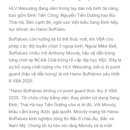
HLV Weissling đang nắm trong tay dàn nội binh tài năng,
bao gồm Đinh Tiến Công, Nguyễn Tiến Dương hay Bùi
Thái Hà. Bên cạnh đó, ngôi sao Việt kiều Sang Đinh tiếp
tục khoác áo Hanoi Buffales.
Buffaloes còn hưởng lợi từ thể thức mới, khi VBA cho
phép các đội tuyển chọn 2 ngoại binh. Ngoài Mike Bell,
Buffaloes chiêu mộ Anthony Moody, hậu vệ dẫn bóng
từng chơi tại NCAA (Giải bóng rổ cấp đại học Mỹ). Đây là
sự bổ sung chất lượng cho HLV Weissling, bởi vị trí point
guard (hậu vệ dẫn bóng) là nơi Hanoi Buffaloes yếu nhất
ở VBA 2020.
“Hanoi Buffaloes không có point guard thực thụ ở VBA
2020. Tôi chữa cháy bằng việc thay phiên sử dụng Sang
Đinh, Thái Hà hay Tiến Dương cho vị trí đó. Với Moody,
khâu cầm bóng được giải quyết. Moody mang tới Hanoi
Buffaloes kinh nghiệm từng thi đấu ở châu Âu, Bắc và
Nam Mỹ. Chúng tôi tự hào nói rằng Moody sẽ là một