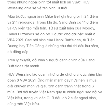
trong những ngoại binh tốt nhất lịch sử VBA”, HLV
Weissling chia sẻ về tân binh 31 tuổi.
Mùa trước, ngoại binh Mike Bell ghi trung bình 24 điểm
và 21,1 rebounds. Trong khi đó, Sang Đinh có 14,6 điểm
và 4,9 kiến tạo mỗi trận. Từ sự xuất hiện của Moody,
Hanoi Buffaloes sẽ có bộ 3 được chờ đợi bậc nhất ở
VBA 2021. Các nội binh của Hanoi Buffaloes, từ Tiến
Dương hay Tiến Công là những cầu thủ thi đấu lâu năm,
có đẳng cấp.
Trên lý thuyết, đội hình 5 người đánh chính của Hanoi
Buffaloes rất mạnh.
HLV Weissling lạc quan, nhưng dè chừng vì cục diện khó
đoán ở VBA 2021. Ông nhấn mạnh đây hứa hẹn là mùa
giải chuyên môn và giàu tính cạnh tranh nhất trong 6
mùa. Bởi đội tuyển Việt Nam quy tụ nhiều ngôi sao nội và
Việt kiều, trong khi các CLB đều có 2 suất ngoại binh,
cùng một Việt kiều.