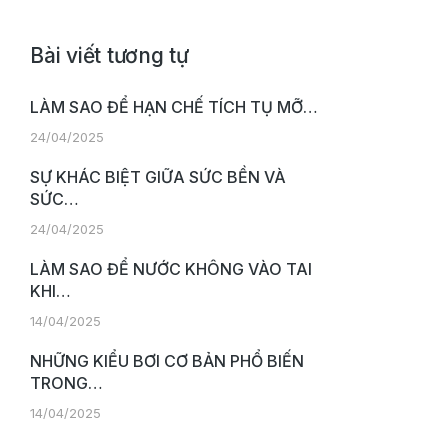
Bài viết tương tự
LÀM SAO ĐỂ HẠN CHẾ TÍCH TỤ MỠ…
24/04/2025
SỰ KHÁC BIỆT GIỮA SỨC BỀN VÀ
SỨC…
24/04/2025
LÀM SAO ĐỂ NƯỚC KHÔNG VÀO TAI
KHI…
14/04/2025
NHỮNG KIỂU BƠI CƠ BẢN PHỔ BIẾN
TRONG…
14/04/2025