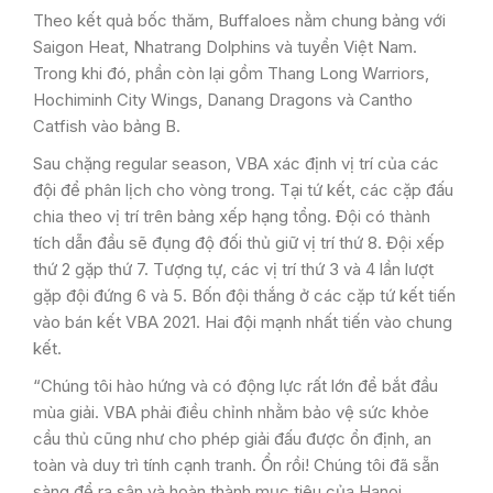
Theo kết quả bốc thăm, Buffaloes nằm chung bảng với
Saigon Heat, Nhatrang Dolphins và tuyển Việt Nam.
Trong khi đó, phần còn lại gồm Thang Long Warriors,
Hochiminh City Wings, Danang Dragons và Cantho
Catfish vào bảng B.
Sau chặng regular season, VBA xác định vị trí của các
đội để phân lịch cho vòng trong. Tại tứ kết, các cặp đấu
chia theo vị trí trên bảng xếp hạng tổng. Đội có thành
tích dẫn đầu sẽ đụng độ đối thủ giữ vị trí thứ 8. Đội xếp
thứ 2 gặp thứ 7. Tượng tự, các vị trí thứ 3 và 4 lần lượt
gặp đội đứng 6 và 5. Bốn đội thắng ở các cặp tứ kết tiến
vào bán kết VBA 2021. Hai đội mạnh nhất tiến vào chung
kết.
“Chúng tôi hào hứng và có động lực rất lớn để bắt đầu
mùa giải. VBA phải điều chỉnh nhằm bảo vệ sức khỏe
cầu thủ cũng như cho phép giải đấu được ổn định, an
toàn và duy trì tính cạnh tranh. Ổn rồi! Chúng tôi đã sẵn
sàng để ra sân và hoàn thành mục tiêu của Hanoi