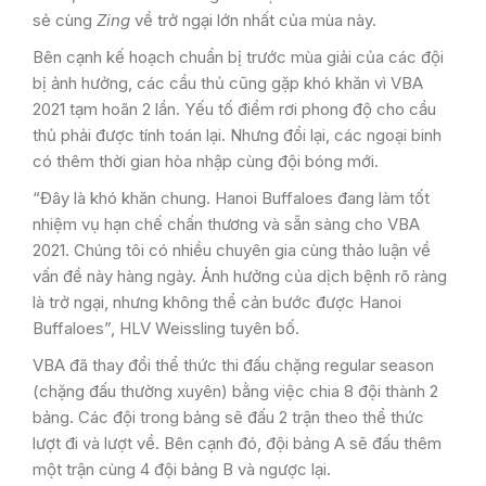
sẻ cùng
Zing
về trở ngại lớn nhất của mùa này.
Bên cạnh kế hoạch chuẩn bị trước mùa giải của các đội
bị ảnh hưởng, các cầu thủ cũng gặp khó khăn vì VBA
2021 tạm hoãn 2 lần. Yếu tố điểm rơi phong độ cho cầu
thủ phải được tính toán lại. Nhưng đổi lại, các ngoại binh
có thêm thời gian hòa nhập cùng đội bóng mới.
“Đây là khó khăn chung. Hanoi Buffaloes đang làm tốt
nhiệm vụ hạn chế chấn thương và sẵn sàng cho VBA
2021. Chúng tôi có nhiều chuyên gia cùng thảo luận về
vấn đề này hàng ngày. Ảnh hưởng của dịch bệnh rõ ràng
là trở ngại, nhưng không thể cản bước được Hanoi
Buffaloes”, HLV Weissling tuyên bố.
VBA đã thay đổi thể thức thi đấu chặng regular season
(chặng đấu thường xuyên) bằng việc chia 8 đội thành 2
bảng. Các đội trong bảng sẽ đấu 2 trận theo thể thức
lượt đi và lượt về. Bên cạnh đó, đội bảng A sẽ đấu thêm
một trận cùng 4 đội bảng B và ngược lại.