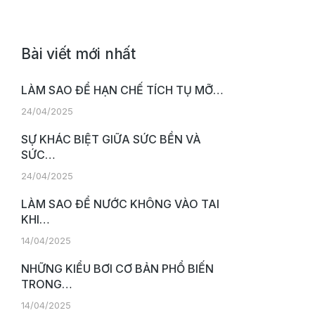
Bài viết mới nhất
LÀM SAO ĐỂ HẠN CHẾ TÍCH TỤ MỠ…
24/04/2025
SỰ KHÁC BIỆT GIỮA SỨC BỀN VÀ
SỨC…
24/04/2025
LÀM SAO ĐỂ NƯỚC KHÔNG VÀO TAI
KHI…
14/04/2025
NHỮNG KIỂU BƠI CƠ BẢN PHỔ BIẾN
TRONG…
14/04/2025