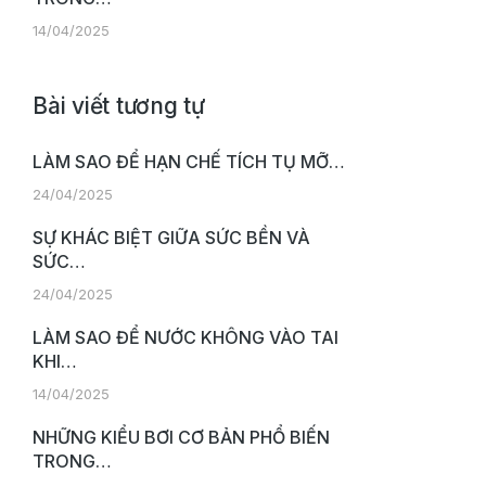
14/04/2025
Bài viết tương tự
LÀM SAO ĐỂ HẠN CHẾ TÍCH TỤ MỠ…
24/04/2025
SỰ KHÁC BIỆT GIỮA SỨC BỀN VÀ
SỨC…
24/04/2025
LÀM SAO ĐỂ NƯỚC KHÔNG VÀO TAI
KHI…
14/04/2025
NHỮNG KIỂU BƠI CƠ BẢN PHỔ BIẾN
TRONG…