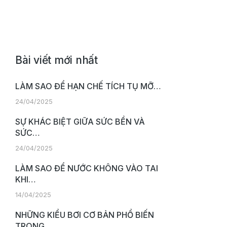
Bài viết mới nhất
LÀM SAO ĐỂ HẠN CHẾ TÍCH TỤ MỠ…
24/04/2025
SỰ KHÁC BIỆT GIỮA SỨC BỀN VÀ
SỨC…
24/04/2025
LÀM SAO ĐỂ NƯỚC KHÔNG VÀO TAI
KHI…
14/04/2025
NHỮNG KIỂU BƠI CƠ BẢN PHỔ BIẾN
TRONG…