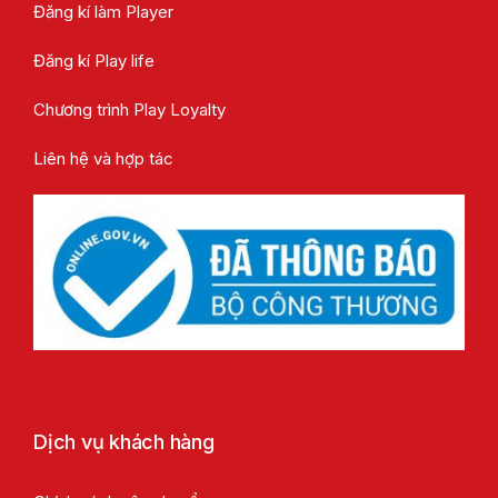
Đăng kí làm Player
Đăng kí Play life
Chương trình Play Loyalty
Liên hệ và hợp tác
Dịch vụ khách hàng