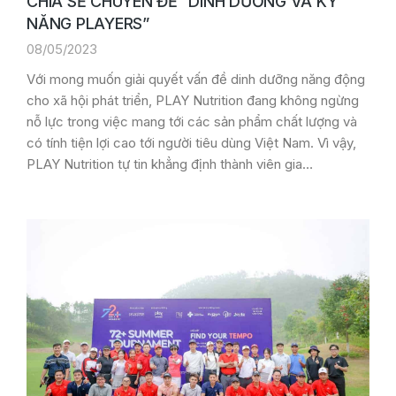
CHIA SẺ CHUYÊN ĐỀ ”DINH DƯỠNG VÀ KỸ
NĂNG PLAYERS”
08/05/2023
Với mong muốn giải quyết vấn đề dinh dưỡng năng động
cho xã hội phát triển, PLAY Nutrition đang không ngừng
nỗ lực trong việc mang tới các sản phẩm chất lượng và
có tính tiện lợi cao tới người tiêu dùng Việt Nam. Vì vậy,
PLAY Nutrition tự tin khẳng định thành viên gia…