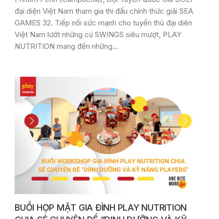
đại diện Việt Nam tham gia thi đấu chính thức giải SEA
GAMES 32. Tiếp nối sức mạnh cho tuyển thủ đại diên
Việt Nam lướt những cú SWINGS siêu mượt, PLAY
NUTRITION mang đến những…
BUỔI HỌP MẶT GIA ĐÌNH PLAY NUTRITION