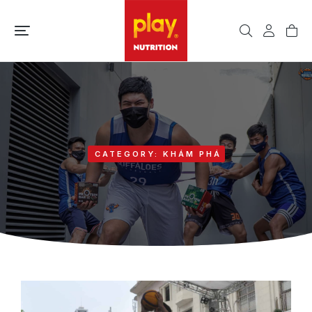
CATEGORY: KHÁM PHÁ