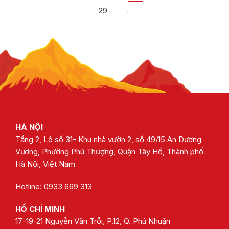
29
→
HÀ NỘI
Tầng 2, Lô số 31- Khu nhà vườn 2, số 49/15 An Dương
Vương, Phường Phú Thượng, Quận Tây Hồ, Thành phố
Hà Nội, Việt Nam
Hotline: 0933 669 313
HỒ CHÍ MINH
17-19-21 Nguyễn Văn Trỗi, P.12, Q. Phú Nhuận