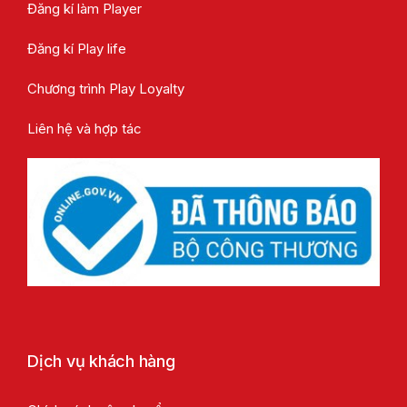
Đăng kí làm Player
Đăng kí Play life
Chương trình Play Loyalty
Liên hệ và hợp tác
Dịch vụ khách hàng