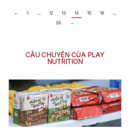
←
1
…
12
13
14
15
16
…
26
→
CÂU CHUYỆN CỦA PLAY
NUTRITION