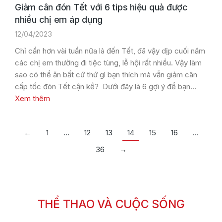
Giảm cân đón Tết với 6 tips hiệu quả được
nhiều chị em áp dụng
12/04/2023
Chỉ cần hơn vài tuần nữa là đến Tết, đã vậy dịp cuối năm
các chị em thường đi tiệc tùng, lễ hội rất nhiều. Vậy làm
sao có thể ăn bất cứ thứ gì bạn thích mà vẫn giảm cân
cấp tốc đón Tết cận kề? Dưới đây là 6 gợi ý để bạn…
Xem thêm
←
1
…
12
13
14
15
16
…
36
→
THỂ THAO VÀ CUỘC SỐNG