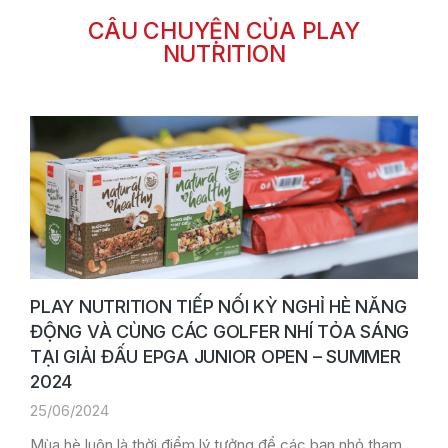
CÂU CHUYỆN CỦA PLAY
NUTRITION
PLAY NUTRITION TIẾP NỐI KỲ NGHỈ HÈ NĂNG
ĐỘNG VÀ CÙNG CÁC GOLFER NHÍ TỎA SÁNG
TẠI GIẢI ĐẤU EPGA JUNIOR OPEN – SUMMER
2024
25/06/2024
Mùa hè luôn là thời điểm lý tưởng để các bạn nhỏ tham