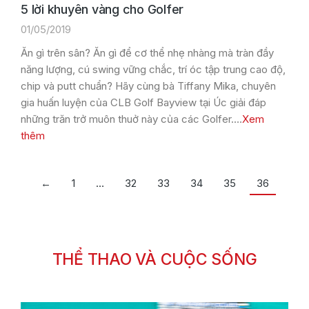
5 lời khuyên vàng cho Golfer
01/05/2019
Ăn gì trên sân? Ăn gì để cơ thể nhẹ nhàng mà tràn đầy
năng lượng, cú swing vững chắc, trí óc tập trung cao độ,
chip và putt chuẩn? Hãy cùng bà Tiffany Mika, chuyên
gia huấn luyện của CLB Golf Bayview tại Úc giải đáp
những trăn trở muôn thuở này của các Golfer.…
Xem
thêm
←
1
…
32
33
34
35
36
THỂ THAO VÀ CUỘC SỐNG